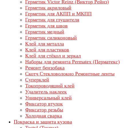
Герметик Victor Reinz (Виктор Рейнз)
Герметик акриловый
Герметик для АКПП и МКПП
Герметик для глушителя
Герметик для швов
Герметик медный
Герметик силиконовый
Клей для металла
Клей для пластиков
Клей для стёкол и зеркал
Наборы для ремонта Permatex (Перматекс)
Ремонт бензобака
Скотч Стекловолокно Ремонтные ленты
Суперклей
Токопроводящий клей
Удалитель наклеек
Универсальный клей
Фиксатор втулок
Фиксатор резьбы
Холодная сварка
Покраска и защита кузова
Tectyl (Тектил)