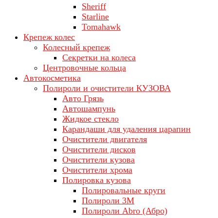
Sheriff
Starline
Tomahawk
Крепеж колес
Колесный крепеж
Секретки на колеса
Центровочные кольца
Автокосметика
Полироли и очистители КУЗОВА
Авто Грязь
Автошампунь
Жидкое стекло
Карандаши для удаления царапин
Очистители двигателя
Очистители дисков
Очистители кузова
Очистители хрома
Полировка кузова
Полировальные круги
Полироли 3М
Полироли Abro (Абро)