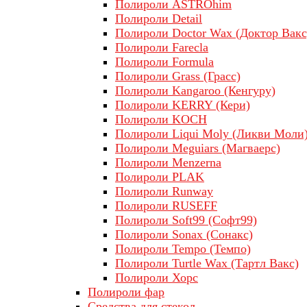
Полироли ASTROhim
Полироли Detail
Полироли Doctor Wax (Доктор Вакс
Полироли Farecla
Полироли Formula
Полироли Grass (Грасс)
Полироли Kangaroo (Кенгуру)
Полироли KERRY (Кери)
Полироли KOCH
Полироли Liqui Moly (Ликви Моли
Полироли Meguiars (Магваерс)
Полироли Menzerna
Полироли PLAK
Полироли Runway
Полироли RUSEFF
Полироли Soft99 (Софт99)
Полироли Sonax (Сонакс)
Полироли Tempo (Темпо)
Полироли Turtle Wax (Тартл Вакс)
Полироли Хорс
Полироли фар
Средства для стекол