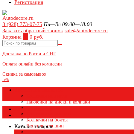
Регистрация
8 (928) 773-07-75
Пн—Вс 09:00—18:00
Заказать обратный звонок
sale@autodecore.ru
Корзина
0
0 руб.
Доставка по Росии и СНГ
Оплата онлайн без комиссии
Скидка за самовывоз
5%
Аксессуары для колёс
Колпачки на диски
Наклейки на диски и колпаки
Колпаки на колеса
Каталог товаров
Колпачки на ниппель
Колпачки на болты
Вентили для шин
Каталог товаров
Заглушки ступицы
×