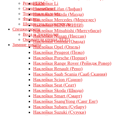
Ремни ГРМ
Наклейки Li
Свечи зажигания
Наклейки Lifan (Лифан)
Тормозные колодки
Наклейки Mazda (Мазда)
Фильтры
Наклейки Mercedes (Мерседес)
Щетки стеклоочистителя
Наклейки MINI (МИНИ)
Спецжидкости
Наклейки Mitsubishi (Митсубиси)
Вода и Электролит
Наклейки Nissan (Ниссан)
Омыватели стекол ЛЕТО
Наклейки Omoda (Омода)
Зимние товары
Наклейки Opel (Опель)
Наклейки Peugeot (Пежо)
Наклейки Porsche (Порше)
Наклейки Range Rover (Рейндж Ровер)
Наклейки Renault (Рено)
Наклейки Saab Scania (Сааб Скания)
Наклейки Scion (Сцион)
Наклейки Seat (Сеат)
Наклейки Skoda (Шкода)
Наклейки Smart (Смарт)
Наклейки SsangYong (Санг Енг)
Наклейки Subaru (Субару)
Наклейки Suzuki (Сузуки)