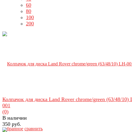
60
80
100
200
Колпачок для диска Land Rover chrome/green (63/48/10) 
001
(0)
В наличии
350 руб.
избранное
сравнить