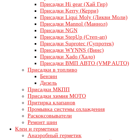
Присадки Hi gear (Хай Гир)
Присадки Kerry (Керри)
Присадки Liqui Moly (Ликви Моли)
Присадки Mannol (Маннол)
Присадки NGN
Присадки StepUp (Степ-ап)
Присадки Suprotec (Супротек)
Присадки WYNNS (Винс)
Присадки Xado (Хадо)
Присадки ВМП АВТО (VMP AUTO)
Присадки в топливо
Бензин
Дизель
Присадки МКПП
Присадки химия МОТО
Притирка клапанов
Промывка системы охлаждения
Раскоксовыватели
Ремонт шин
Клеи и герметики
Анаэробный герметик