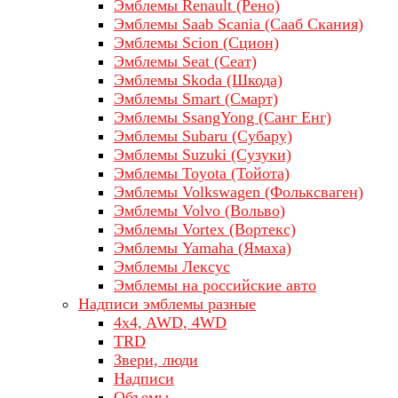
Эмблемы Renault (Рено)
Эмблемы Saab Scania (Сааб Скания)
Эмблемы Scion (Сцион)
Эмблемы Seat (Сеат)
Эмблемы Skoda (Шкода)
Эмблемы Smart (Смарт)
Эмблемы SsangYong (Санг Енг)
Эмблемы Subaru (Субару)
Эмблемы Suzuki (Сузуки)
Эмблемы Toyota (Тойота)
Эмблемы Volkswagen (Фольксваген)
Эмблемы Volvo (Вольво)
Эмблемы Vortex (Вортекс)
Эмблемы Yamaha (Ямаха)
Эмблемы Лексус
Эмблемы на российские авто
Надписи эмблемы разные
4x4, AWD, 4WD
TRD
Звери, люди
Надписи
Объемы