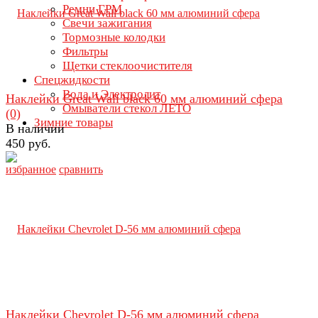
Ремни ГРМ
Свечи зажигания
Тормозные колодки
Фильтры
Щетки стеклоочистителя
Спецжидкости
Вода и Электролит
Наклейки Great Wall black 60 мм алюминий сфера
Омыватели стекол ЛЕТО
(0)
Зимние товары
В наличии
450 руб.
избранное
сравнить
Наклейки Chevrolet D-56 мм алюминий сфера