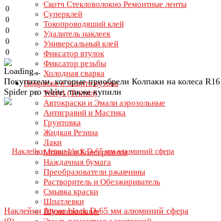
Скотч Стекловолокно Ремонтные ленты
0
Суперклей
0
Токопроводящий клей
0
Удалитель наклеек
0
Универсальный клей
0
Фиксатор втулок
Фиксатор резьбы
Холодная сварка
Покупатели, которые приобрели Колпаки на колеса R16
Покраска и защита кузова
Spider pro white, также купили
Tectyl (Тектил)
Автокраски и Эмали аэрозольные
Антигравий и Мастика
Грунтовка
Жидкая Резина
Лаки
Мовиль и Консерванты
Наждачная бумага
Преобразователи ржавчины
Растворитель и Обезжириватель
Смывка краски
Шпатлевки
Наклейки Jetour black D-65 мм алюминий сфера
Шумоизоляция
(0)