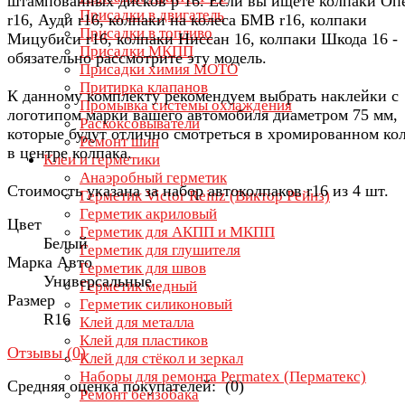
штампованных дисков р 16. Если вы ищете колпаки Оп
Присадки в двигатель
r16, Ауди r16, колпаки на колеса БМВ r16, колпаки
Присадки в топливо
Мицубиси r16, колпаки Ниссан 16, колпаки Шкода 16 -
Присадки МКПП
обязательно рассмотрите эту модель.
Присадки химия МОТО
Притирка клапанов
К данному комплекту рекомендуем выбрать наклейки с
Промывка системы охлаждения
логотипом марки вашего автомобиля диаметром 75 мм,
Раскоксовыватели
которые будут отлично смотреться в хромированном ко
Ремонт шин
в центре колпака.
Клеи и герметики
Анаэробный герметик
Стоимость указана за набор автоколпаков r16 из 4 шт.
Герметик Victor Reinz (Виктор Рейнз)
Герметик акриловый
Цвет
Герметик для АКПП и МКПП
Белый
Герметик для глушителя
Марка Авто
Герметик для швов
Универсальные
Герметик медный
Размер
Герметик силиконовый
R16
Клей для металла
Клей для пластиков
Отзывы (
0
)
Клей для стёкол и зеркал
Наборы для ремонта Permatex (Перматекс)
Средняя оценка покупателей: (0)
Ремонт бензобака