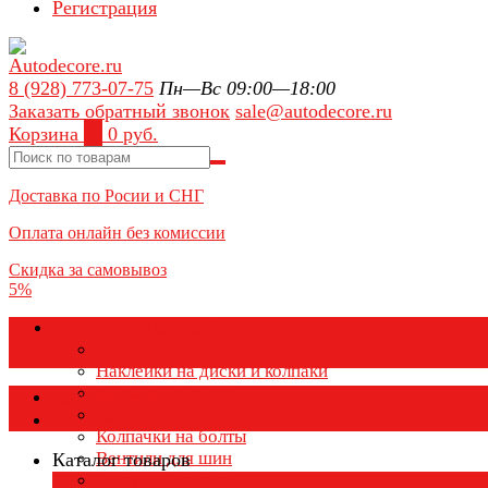
Регистрация
8 (928) 773-07-75
Пн—Вс 09:00—18:00
Заказать обратный звонок
sale@autodecore.ru
Корзина
0
0 руб.
Доставка по Росии и СНГ
Оплата онлайн без комиссии
Скидка за самовывоз
5%
Аксессуары для колёс
Колпачки на диски
Наклейки на диски и колпаки
Колпаки на колеса
Каталог товаров
Колпачки на ниппель
Колпачки на болты
Вентили для шин
Каталог товаров
Заглушки ступицы
×