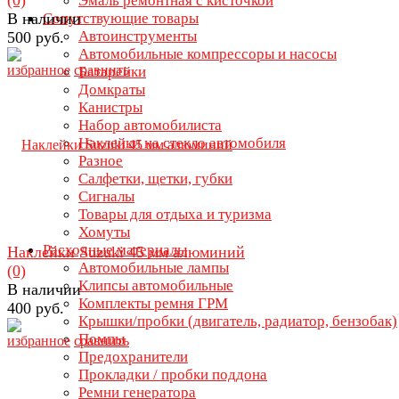
Эмаль ремонтная с кисточкой
В наличии
Сопутствующие товары
Автоинструменты
500 руб.
Автомобильные компрессоры и насосы
избранное
сравнить
Батарейки
Домкраты
Канистры
Набор автомобилиста
Наклейки на стекло автомобиля
Разное
Салфетки, щетки, губки
Сигналы
Товары для отдыха и туризма
Хомуты
Расходные материалы
Наклейки Suzuki 45 мм алюминий
Автомобильные лампы
(0)
Клипсы автомобильные
В наличии
Комплекты ремня ГРМ
400 руб.
Крышки/пробки (двигатель, радиатор, бензобак)
Помпы
избранное
сравнить
Предохранители
Прокладки / пробки поддона
Ремни генератора