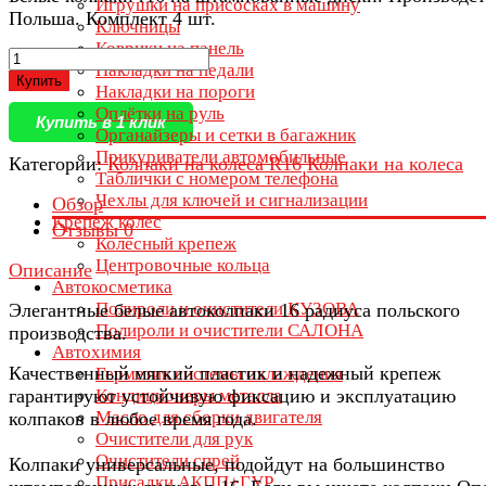
Игрушки на присосках в машину
Польша. Комплект 4 шт.
Ключницы
Коврики на панель
Накладки на педали
Купить
Накладки на пороги
Оплётки на руль
Купить в 1 клик
Органайзеры и сетки в багажник
Прикуриватели автомобильные
Категории:
Колпаки на колеса R16
Колпаки на колеса
Таблички с номером телефона
Чехлы для ключей и сигнализации
Обзор
Крепеж колес
Отзывы
0
Колесный крепеж
Центровочные кольца
Описание
Автокосметика
Полироли и очистители КУЗОВА
Элегантные белые автоколпаки 16 радиуса польского
Полироли и очистители САЛОНА
производства.
Автохимия
Качественный мягкий пластик и надежный крепеж
Герметик системы охлаждения
гарантируют устойчивую фиксацию и эксплуатацию
Кондиционеры металла
Масло для сборки двигателя
колпаков в любое время года.
Очистители для рук
Очистители спрей
Колпаки универсальные, подойдут на большинство
Присадки АКПП+ГУР