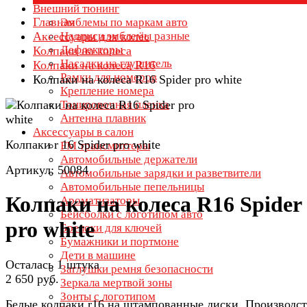
Внешний тюнинг
Главная
Эмблемы по маркам авто
Аксессуары для колёс
Надписи эмблемы разные
Дефлекторы
Колпаки на колеса
Насадки на глушитель
Колпаки на колеса R16
Рамки для номеров
Колпаки на колеса R16 Spider pro white
Крепление номера
Тонировочная пленка
Антенна плавник
Аксессуары в салон
Колпаки r 16 Spider pro white
FM трансмиттеры
Автомобильные держатели
Артикул: 50084
Автомобильные зарядки и разветвители
Автомобильные пепельницы
Колпаки на колеса R16 Spider
Ароматизаторы
Бейсболки с логотипом авто
pro white
Брелоки для ключей
Бумажники и портмоне
Дети в машине
Осталась 1 штука
Заглушки ремня безопасности
2 650 руб.
Зеркала мертвой зоны
Зонты с логотипом
Белые колпаки r16 на штампованные диски. Производст