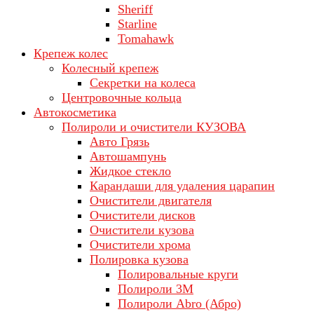
Sheriff
Starline
Tomahawk
Крепеж колес
Колесный крепеж
Секретки на колеса
Центровочные кольца
Автокосметика
Полироли и очистители КУЗОВА
Авто Грязь
Автошампунь
Жидкое стекло
Карандаши для удаления царапин
Очистители двигателя
Очистители дисков
Очистители кузова
Очистители хрома
Полировка кузова
Полировальные круги
Полироли 3М
Полироли Abro (Абро)