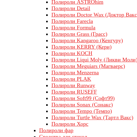
Полироли ASTROhim
Полироли Detail
Полироли Doctor Wax (Доктор Вакс
Полироли Farecla
Полироли Formula
Полироли Grass (Грасс)
Полироли Kangaroo (Кенгуру)
Полироли KERRY (Кери)
Полироли KOCH
Полироли Liqui Moly (Ликви Моли
Полироли Meguiars (Магваерс)
Полироли Menzerna
Полироли PLAK
Полироли Runway
Полироли RUSEFF
Полироли Soft99 (Софт99)
Полироли Sonax (Сонакс)
Полироли Tempo (Темпо)
Полироли Turtle Wax (Тартл Вакс)
Полироли Хорс
Полироли фар
Средства для стекол