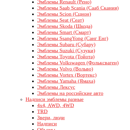
Эмблемы Renault (Рено)
Эмблемы Saab Scania (Сааб Скания)
Эмблемы Scion (Сцион)
Эмблемы Seat (Сеат)
Эмблемы Skoda (Шкода)
Эмблемы Smart (Смарт)
Эмблемы SsangYong (Санг Енг)
Эмблемы Subaru (Субару)
Эмблемы Suzuki (Сузуки)
Эмблемы Toyota (Тойота)
Эмблемы Volkswagen (Фольксваген)
Эмблемы Volvo (Вольво)
Эмблемы Vortex (Вортекс)
Эмблемы Yamaha (Ямаха)
Эмблемы Лексус
Эмблемы на российские авто
Надписи эмблемы разные
4x4, AWD, 4WD
TRD
Звери, люди
Надписи
Объемы