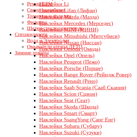
Ремни ГРМ
Наклейки Li
Свечи зажигания
Наклейки Lifan (Лифан)
Тормозные колодки
Наклейки Mazda (Мазда)
Фильтры
Наклейки Mercedes (Мерседес)
Щетки стеклоочистителя
Наклейки MINI (МИНИ)
Спецжидкости
Наклейки Mitsubishi (Митсубиси)
Вода и Электролит
Наклейки Nissan (Ниссан)
Омыватели стекол ЛЕТО
Наклейки Omoda (Омода)
Зимние товары
Наклейки Opel (Опель)
Наклейки Peugeot (Пежо)
Наклейки Porsche (Порше)
Наклейки Range Rover (Рейндж Ровер)
Наклейки Renault (Рено)
Наклейки Saab Scania (Сааб Скания)
Наклейки Scion (Сцион)
Наклейки Seat (Сеат)
Наклейки Skoda (Шкода)
Наклейки Smart (Смарт)
Наклейки SsangYong (Санг Енг)
Наклейки Subaru (Субару)
Наклейки Suzuki (Сузуки)