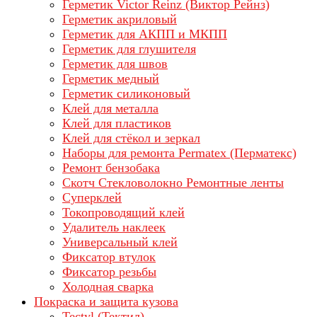
Герметик Victor Reinz (Виктор Рейнз)
Герметик акриловый
Герметик для АКПП и МКПП
Герметик для глушителя
Герметик для швов
Герметик медный
Герметик силиконовый
Клей для металла
Клей для пластиков
Клей для стёкол и зеркал
Наборы для ремонта Permatex (Перматекс)
Ремонт бензобака
Скотч Стекловолокно Ремонтные ленты
Суперклей
Токопроводящий клей
Удалитель наклеек
Универсальный клей
Фиксатор втулок
Фиксатор резьбы
Холодная сварка
Покраска и защита кузова
Tectyl (Тектил)