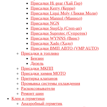
Присадки Hi gear (Хай Гир)
Присадки Kerry (Керри)
Присадки Liqui Moly (Ликви Моли)
Присадки Mannol (Маннол)
Присадки NGN
Присадки StepUp (Степ-ап)
Присадки Suprotec (Супротек)
Присадки WYNNS (Винс)
Присадки Xado (Хадо)
Присадки ВМП АВТО (VMP AUTO)
Присадки в топливо
Бензин
Дизель
Присадки МКПП
Присадки химия МОТО
Притирка клапанов
Промывка системы охлаждения
Раскоксовыватели
Ремонт шин
Клеи и герметики
Анаэробный герметик