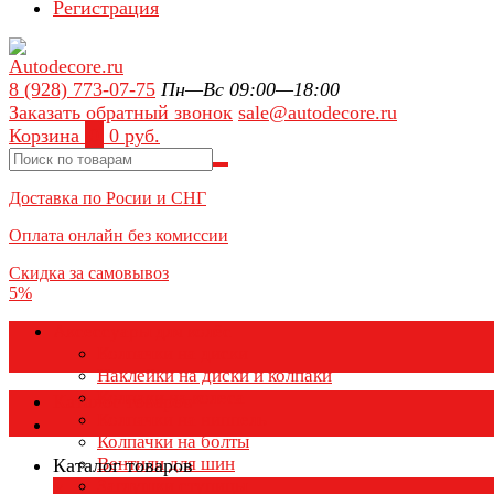
Регистрация
8 (928) 773-07-75
Пн—Вс 09:00—18:00
Заказать обратный звонок
sale@autodecore.ru
Корзина
0
0 руб.
Доставка по Росии и СНГ
Оплата онлайн без комиссии
Скидка за самовывоз
5%
Аксессуары для колёс
Колпачки на диски
Наклейки на диски и колпаки
Колпаки на колеса
Каталог товаров
Колпачки на ниппель
Колпачки на болты
Вентили для шин
Каталог товаров
Заглушки ступицы
×