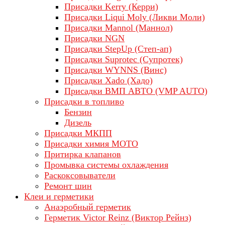
Присадки Kerry (Керри)
Присадки Liqui Moly (Ликви Моли)
Присадки Mannol (Маннол)
Присадки NGN
Присадки StepUp (Степ-ап)
Присадки Suprotec (Супротек)
Присадки WYNNS (Винс)
Присадки Xado (Хадо)
Присадки ВМП АВТО (VMP AUTO)
Присадки в топливо
Бензин
Дизель
Присадки МКПП
Присадки химия МОТО
Притирка клапанов
Промывка системы охлаждения
Раскоксовыватели
Ремонт шин
Клеи и герметики
Анаэробный герметик
Герметик Victor Reinz (Виктор Рейнз)