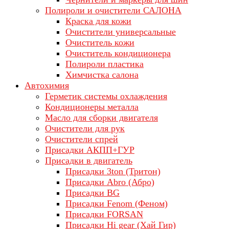
Полироли и очистители САЛОНА
Краска для кожи
Очистители универсальные
Очиститель кожи
Очиститель кондиционера
Полироли пластика
Химчистка салона
Автохимия
Герметик системы охлаждения
Кондиционеры металла
Масло для сборки двигателя
Очистители для рук
Очистители спрей
Присадки АКПП+ГУР
Присадки в двигатель
Присадки 3ton (Тритон)
Присадки Abro (Абро)
Присадки BG
Присадки Fenom (Феном)
Присадки FORSAN
Присадки Hi gear (Хай Гир)