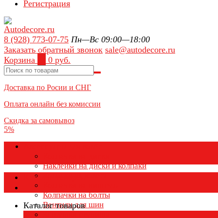
Регистрация
8 (928) 773-07-75
Пн—Вс 09:00—18:00
Заказать обратный звонок
sale@autodecore.ru
Корзина
0
0 руб.
Доставка по Росии и СНГ
Оплата онлайн без комиссии
Скидка за самовывоз
5%
Аксессуары для колёс
Колпачки на диски
Наклейки на диски и колпаки
Колпаки на колеса
Каталог товаров
Колпачки на ниппель
Колпачки на болты
Вентили для шин
Каталог товаров
Заглушки ступицы
×