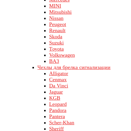
MINI
Mitsubishi
Nissan
Peugeot
Renault
Skoda
Suzuki
Tоуоta
Volkswagen
ВA3
Чехлы для брелка сигнализации
Alligator
Cenmax
Da Vinci
Jaguar
KGB
Leopard
Pandora
Pantera
Scher-Khan
Sheriff