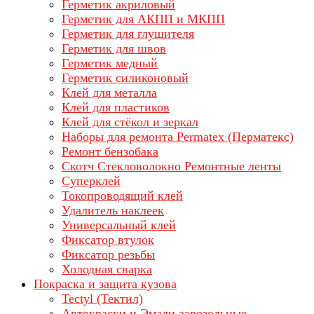
Герметик акриловый
Герметик для АКПП и МКПП
Герметик для глушителя
Герметик для швов
Герметик медный
Герметик силиконовый
Клей для металла
Клей для пластиков
Клей для стёкол и зеркал
Наборы для ремонта Permatex (Перматекс)
Ремонт бензобака
Скотч Стекловолокно Ремонтные ленты
Суперклей
Токопроводящий клей
Удалитель наклеек
Универсальный клей
Фиксатор втулок
Фиксатор резьбы
Холодная сварка
Покраска и защита кузова
Tectyl (Тектил)
Автокраски и Эмали аэрозольные