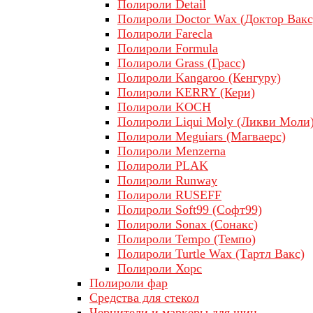
Полироли Detail
Полироли Doctor Wax (Доктор Вакс
Полироли Farecla
Полироли Formula
Полироли Grass (Грасс)
Полироли Kangaroo (Кенгуру)
Полироли KERRY (Кери)
Полироли KOCH
Полироли Liqui Moly (Ликви Моли
Полироли Meguiars (Магваерс)
Полироли Menzerna
Полироли PLAK
Полироли Runway
Полироли RUSEFF
Полироли Soft99 (Софт99)
Полироли Sonax (Сонакс)
Полироли Tempo (Темпо)
Полироли Turtle Wax (Тартл Вакс)
Полироли Хорс
Полироли фар
Средства для стекол
Чернители и маркеры для шин