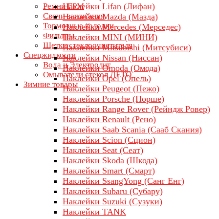
Ремни ГРМ
Наклейки Lifan (Лифан)
Свечи зажигания
Наклейки Mazda (Мазда)
Тормозные колодки
Наклейки Mercedes (Мерседес)
Фильтры
Наклейки MINI (МИНИ)
Щетки стеклоочистителя
Наклейки Mitsubishi (Митсубиси)
Спецжидкости
Наклейки Nissan (Ниссан)
Вода и Электролит
Наклейки Omoda (Омода)
Омыватели стекол ЛЕТО
Наклейки Opel (Опель)
Зимние товары
Наклейки Peugeot (Пежо)
Наклейки Porsche (Порше)
Наклейки Range Rover (Рейндж Ровер)
Наклейки Renault (Рено)
Наклейки Saab Scania (Сааб Скания)
Наклейки Scion (Сцион)
Наклейки Seat (Сеат)
Наклейки Skoda (Шкода)
Наклейки Smart (Смарт)
Наклейки SsangYong (Санг Енг)
Наклейки Subaru (Субару)
Наклейки Suzuki (Сузуки)
Наклейки TANK