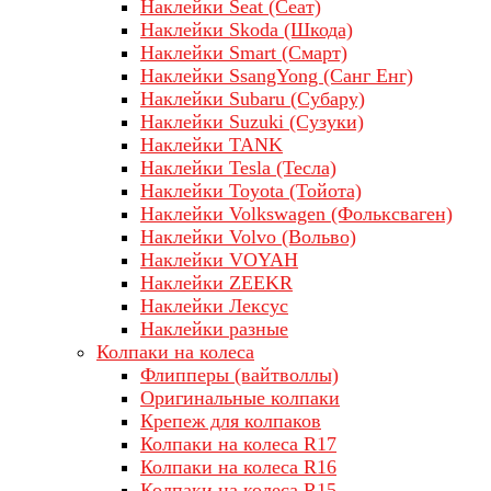
Наклейки Seat (Сеат)
Наклейки Skoda (Шкода)
Наклейки Smart (Смарт)
Наклейки SsangYong (Санг Енг)
Наклейки Subaru (Субару)
Наклейки Suzuki (Сузуки)
Наклейки TANK
Наклейки Tesla (Тесла)
Наклейки Toyota (Тойота)
Наклейки Volkswagen (Фольксваген)
Наклейки Volvo (Вольво)
Наклейки VOYAH
Наклейки ZEEKR
Наклейки Лексус
Наклейки разные
Колпаки на колеса
Флипперы (вайтволлы)
Оригинальные колпаки
Крепеж для колпаков
Колпаки на колеса R17
Колпаки на колеса R16
Колпаки на колеса R15