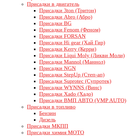
Присадки в двигатель
Присадки 3ton (Тритон)
Присадки Abro (Абро)
Присадки BG
Присадки Fenom (Феном)
Присадки FORSAN
Присадки Hi gear (Хай Гир)
Присадки Kerry (Керри)
Присадки Liqui Moly (Ликви Моли)
Присадки Mannol (Маннол)
Присадки NGN
Присадки StepUp (Степ-ап)
Присадки Suprotec (Супротек)
Присадки WYNNS (Винс)
Присадки Xado (Хадо)
Присадки ВМП АВТО (VMP AUTO)
Присадки в топливо
Бензин
Дизель
Присадки МКПП
Присадки химия МОТО