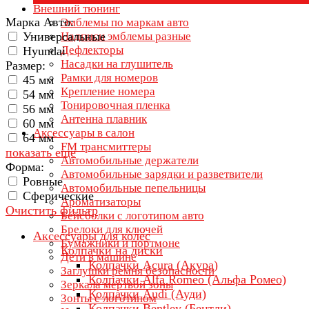
Внешний тюнинг
Марка Авто:
Эмблемы по маркам авто
Универсальные
Надписи эмблемы разные
Дефлекторы
Hyundai
Насадки на глушитель
Размер:
Рамки для номеров
45 мм
Крепление номера
54 мм
Тонировочная пленка
56 мм
Антенна плавник
60 мм
Аксессуары в салон
64 мм
FM трансмиттеры
показать еще
Автомобильные держатели
Форма:
Автомобильные зарядки и разветвители
Ровные
Автомобильные пепельницы
Сферические
Ароматизаторы
Очистить фильтр
Бейсболки с логотипом авто
Брелоки для ключей
Аксессуары для колёс
Бумажники и портмоне
Колпачки на диски
Дети в машине
Колпачки Acura (Акура)
Заглушки ремня безопасности
Колпачки Alfa Romeo (Альфа Ромео)
Зеркала мертвой зоны
Колпачки Audi (Ауди)
Зонты с логотипом
Колпачки Bentley (Бентли)