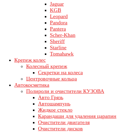
Jaguar
KGB
Leopard
Pandora
Pantera
Scher-Khan
Sheriff
Starline
Tomahawk
Крепеж колес
Колесный крепеж
Секретки на колеса
Центровочные кольца
Автокосметика
Полироли и очистители КУЗОВА
Авто Грязь
Автошампунь
Жидкое стекло
Карандаши для удаления царапин
Очистители двигателя
Очистители дисков