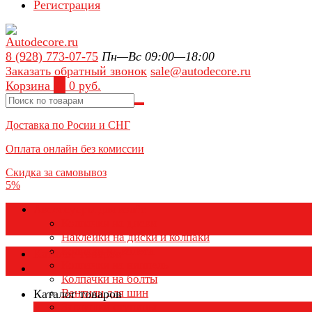
Регистрация
8 (928) 773-07-75
Пн—Вс 09:00—18:00
Заказать обратный звонок
sale@autodecore.ru
Корзина
0
0 руб.
Доставка по Росии и СНГ
Оплата онлайн без комиссии
Скидка за самовывоз
5%
Аксессуары для колёс
Колпачки на диски
Наклейки на диски и колпаки
Колпаки на колеса
Каталог товаров
Колпачки на ниппель
Колпачки на болты
Вентили для шин
Каталог товаров
Заглушки ступицы
×