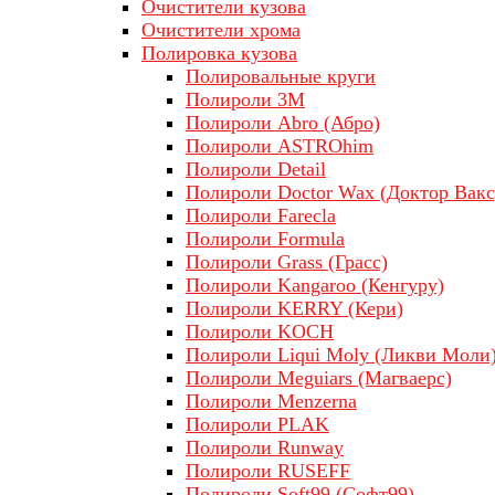
Очистители кузова
Очистители хрома
Полировка кузова
Полировальные круги
Полироли 3М
Полироли Abro (Абро)
Полироли ASTROhim
Полироли Detail
Полироли Doctor Wax (Доктор Вакс
Полироли Farecla
Полироли Formula
Полироли Grass (Грасс)
Полироли Kangaroo (Кенгуру)
Полироли KERRY (Кери)
Полироли KOCH
Полироли Liqui Moly (Ликви Моли
Полироли Meguiars (Магваерс)
Полироли Menzerna
Полироли PLAK
Полироли Runway
Полироли RUSEFF
Полироли Soft99 (Софт99)