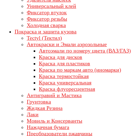
Универсальный клей
Фиксатор втулок
Фиксатор резьбы
Холодная сварка
Покраска и защита кузова
Tectyl (Тектил)
Автокраски и Эмали аэрозольные
Автоэмали по номеру цвета (ВАЗ/ГАЗ)
Краска для дисков
Краска для пластиков
Краска по маркам авто (иномарки)
Краска термостойкая
Краска универсальная
Краска флуоресцентная
Антигравий и Мастика
Грунтовка
Жидкая Резина
Лаки
Мовиль и Консерванты
Наждачная бумага
Преобразователи ржавчины