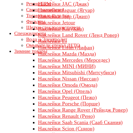
Ремни ГРМ
Наклейки JAC (Джак)
Свечи зажигания
Наклейки Jaguar (Ягуар)
Тормозные колодки
Наклейки Jeep (Джип)
Фильтры
Наклейки Jetour
Щетки стеклоочистителя
Наклейки Kia (Киа)
Спецжидкости
Наклейки Land Rover (Ленд Ровер)
Вода и Электролит
Наклейки Li
Омыватели стекол ЛЕТО
Наклейки Lifan (Лифан)
Зимние товары
Наклейки Mazda (Мазда)
Наклейки Mercedes (Мерседес)
Наклейки MINI (МИНИ)
Наклейки Mitsubishi (Митсубиси)
Наклейки Nissan (Ниссан)
Наклейки Omoda (Омода)
Наклейки Opel (Опель)
Наклейки Peugeot (Пежо)
Наклейки Porsche (Порше)
Наклейки Range Rover (Рейндж Ровер)
Наклейки Renault (Рено)
Наклейки Saab Scania (Сааб Скания)
Наклейки Scion (Сцион)