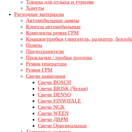
Товары для отдыха и туризма
Хомуты
Расходные материалы
Автомобильные лампы
Клипсы автомобильные
Комплекты ремня ГРМ
Крышки/пробки (двигатель, радиатор, бензоб
Помпы
Предохранители
Прокладки / пробки поддона
Ремни генератора
Ремни ГРМ
Свечи зажигания
Свечи BOSCH
Свечи BRISK (Чехия)
Свечи DENSO
Свечи FINWHALE
Свечи NGK
Свечи WEEN
Свечи ДВРМ
Свечи Оригинальные
Тормозные колодки