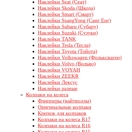
Наклейки Seat (Сеат)
Наклейки Skoda (Шкода)
Наклейки Smart (Смарт)
Наклейки SsangYong (Санг Енг)
Наклейки Subaru (Субару)
Наклейки Suzuki (Сузуки)
Наклейки TANK
Наклейки Tesla (Тесла)
Наклейки Toyota (Тойота)
Наклейки Volkswagen (Фольксваген)
Наклейки Volvo (Вольво)
Наклейки VOYAH
Наклейки ZEEKR
Наклейки Лексус
Наклейки разные
Колпаки на колеса
Флипперы (вайтволлы)
Оригинальные колпаки
Крепеж для колпаков
Колпаки на колеса R17
Колпаки на колеса R16
Колпаки на колеса R15