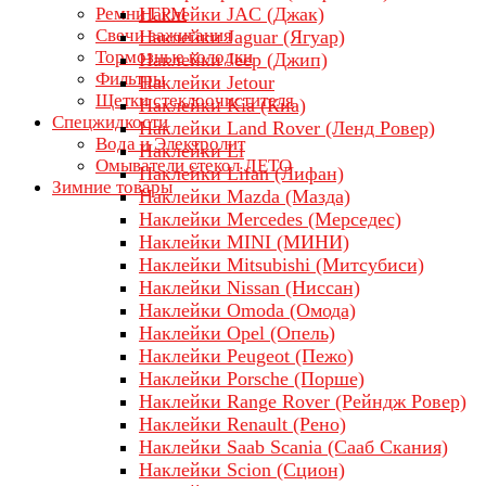
Ремни ГРМ
Наклейки JAC (Джак)
Свечи зажигания
Наклейки Jaguar (Ягуар)
Тормозные колодки
Наклейки Jeep (Джип)
Фильтры
Наклейки Jetour
Щетки стеклоочистителя
Наклейки Kia (Киа)
Спецжидкости
Наклейки Land Rover (Ленд Ровер)
Вода и Электролит
Наклейки Li
Омыватели стекол ЛЕТО
Наклейки Lifan (Лифан)
Зимние товары
Наклейки Mazda (Мазда)
Наклейки Mercedes (Мерседес)
Наклейки MINI (МИНИ)
Наклейки Mitsubishi (Митсубиси)
Наклейки Nissan (Ниссан)
Наклейки Omoda (Омода)
Наклейки Opel (Опель)
Наклейки Peugeot (Пежо)
Наклейки Porsche (Порше)
Наклейки Range Rover (Рейндж Ровер)
Наклейки Renault (Рено)
Наклейки Saab Scania (Сааб Скания)
Наклейки Scion (Сцион)