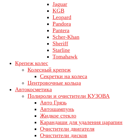
Jaguar
KGB
Leopard
Pandora
Pantera
Scher-Khan
Sheriff
Starline
Tomahawk
Крепеж колес
Колесный крепеж
Секретки на колеса
Центровочные кольца
Автокосметика
Полироли и очистители КУЗОВА
Авто Грязь
Автошампунь
Жидкое стекло
Карандаши для удаления царапин
Очистители двигателя
Очистители дисков