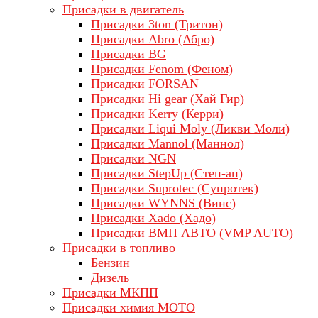
Присадки в двигатель
Присадки 3ton (Тритон)
Присадки Abro (Абро)
Присадки BG
Присадки Fenom (Феном)
Присадки FORSAN
Присадки Hi gear (Хай Гир)
Присадки Kerry (Керри)
Присадки Liqui Moly (Ликви Моли)
Присадки Mannol (Маннол)
Присадки NGN
Присадки StepUp (Степ-ап)
Присадки Suprotec (Супротек)
Присадки WYNNS (Винс)
Присадки Xado (Хадо)
Присадки ВМП АВТО (VMP AUTO)
Присадки в топливо
Бензин
Дизель
Присадки МКПП
Присадки химия МОТО