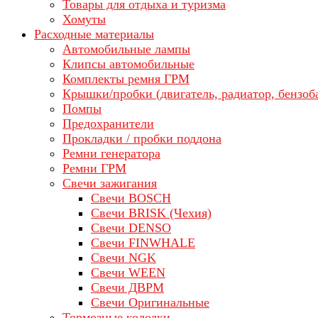
Товары для отдыха и туризма
Хомуты
Расходные материалы
Автомобильные лампы
Клипсы автомобильные
Комплекты ремня ГРМ
Крышки/пробки (двигатель, радиатор, бензоб
Помпы
Предохранители
Прокладки / пробки поддона
Ремни генератора
Ремни ГРМ
Свечи зажигания
Свечи BOSCH
Свечи BRISK (Чехия)
Свечи DENSO
Свечи FINWHALE
Свечи NGK
Свечи WEEN
Свечи ДВРМ
Свечи Оригинальные
Тормозные колодки