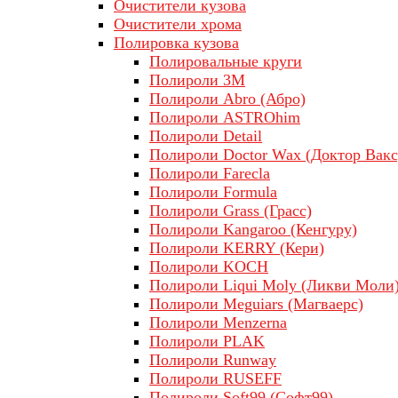
Очистители кузова
Очистители хрома
Полировка кузова
Полировальные круги
Полироли 3М
Полироли Abro (Абро)
Полироли ASTROhim
Полироли Detail
Полироли Doctor Wax (Доктор Вакс
Полироли Farecla
Полироли Formula
Полироли Grass (Грасс)
Полироли Kangaroo (Кенгуру)
Полироли KERRY (Кери)
Полироли KOCH
Полироли Liqui Moly (Ликви Моли
Полироли Meguiars (Магваерс)
Полироли Menzerna
Полироли PLAK
Полироли Runway
Полироли RUSEFF
Полироли Soft99 (Софт99)