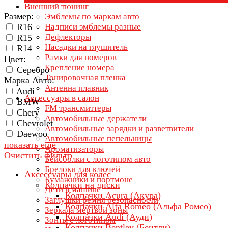
Внешний тюнинг
Размер:
Эмблемы по маркам авто
R16
Надписи эмблемы разные
Дефлекторы
R15
Насадки на глушитель
R14
Рамки для номеров
Цвет:
Крепление номера
Серебро
Тонировочная пленка
Марка Авто:
Антенна плавник
Audi
Аксессуары в салон
ВМW
FM трансмиттеры
Chery
Автомобильные держатели
Chevrolet
Автомобильные зарядки и разветвители
Daewoo
Автомобильные пепельницы
показать еще
Ароматизаторы
Очистить фильтр
Бейсболки с логотипом авто
Брелоки для ключей
Аксессуары для колёс
Бумажники и портмоне
Колпачки на диски
Дети в машине
Колпачки Acura (Акура)
Заглушки ремня безопасности
Колпачки Alfa Romeo (Альфа Ромео)
Зеркала мертвой зоны
Колпачки Audi (Ауди)
Зонты с логотипом
Колпачки Bentley (Бентли)