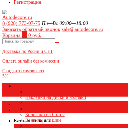
Регистрация
8 (928) 773-07-75
Пн—Вс 09:00—18:00
Заказать обратный звонок
sale@autodecore.ru
Корзина
0
0 руб.
Доставка по Росии и СНГ
Оплата онлайн без комиссии
Скидка за самовывоз
5%
Аксессуары для колёс
Колпачки на диски
Наклейки на диски и колпаки
Колпаки на колеса
Каталог товаров
Колпачки на ниппель
Колпачки на болты
Вентили для шин
Каталог товаров
Заглушки ступицы
×