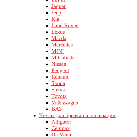
Jaguar
Jeep
Kia
Land Rover
Lехus
Mazda
Merсеdеs
MINI
Mitsubishi
Nissan
Peugeot
Renault
Skoda
Suzuki
Tоуоta
Volkswagen
ВA3
Чехлы для брелка сигнализации
Alligator
Cenmax
Da Vinci