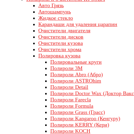
Авто Грязь
Автошампунь
Жидкое стекло
Карандаши для удаления царапин
Очистители двигателя
Очистители дисков
Очистители кузова
Очистители хрома
Полировка кузова
Полировальные круги
Полироли 3М
Полироли Abro (Абро)
Полироли ASTROhim
Полироли Detail
Полироли Doctor Wax (Доктор Вакс
Полироли Farecla
Полироли Formula
Полироли Grass (Грасс)
Полироли Kangaroo (Кенгуру)
Полироли KERRY (Кери)
Полироли KOCH