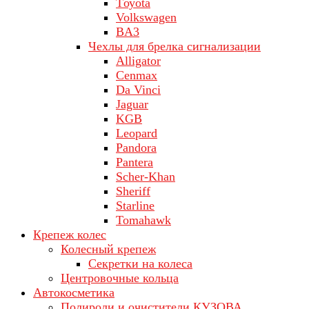
Tоуоta
Volkswagen
ВA3
Чехлы для брелка сигнализации
Alligator
Cenmax
Da Vinci
Jaguar
KGB
Leopard
Pandora
Pantera
Scher-Khan
Sheriff
Starline
Tomahawk
Крепеж колес
Колесный крепеж
Секретки на колеса
Центровочные кольца
Автокосметика
Полироли и очистители КУЗОВА