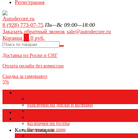
Регистрация
8 (928) 773-07-75
Пн—Вс 09:00—18:00
Заказать обратный звонок
sale@autodecore.ru
Корзина
0
0 руб.
Доставка по Росии и СНГ
Оплата онлайн без комиссии
Скидка за самовывоз
5%
Аксессуары для колёс
Колпачки на диски
Наклейки на диски и колпаки
Колпаки на колеса
Каталог товаров
Колпачки на ниппель
Колпачки на болты
Вентили для шин
Каталог товаров
Заглушки ступицы
×