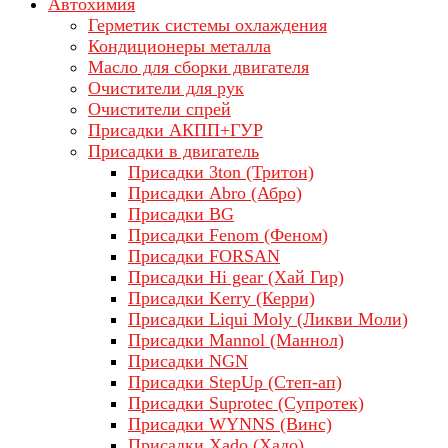
Автохимия
Герметик системы охлаждения
Кондиционеры металла
Масло для сборки двигателя
Очистители для рук
Очистители спрей
Присадки АКПП+ГУР
Присадки в двигатель
Присадки 3ton (Тритон)
Присадки Abro (Абро)
Присадки BG
Присадки Fenom (Феном)
Присадки FORSAN
Присадки Hi gear (Хай Гир)
Присадки Kerry (Керри)
Присадки Liqui Moly (Ликви Моли)
Присадки Mannol (Маннол)
Присадки NGN
Присадки StepUp (Степ-ап)
Присадки Suprotec (Супротек)
Присадки WYNNS (Винс)
Присадки Xado (Хадо)