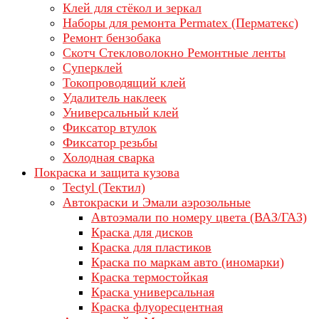
Клей для стёкол и зеркал
Наборы для ремонта Permatex (Перматекс)
Ремонт бензобака
Скотч Стекловолокно Ремонтные ленты
Суперклей
Токопроводящий клей
Удалитель наклеек
Универсальный клей
Фиксатор втулок
Фиксатор резьбы
Холодная сварка
Покраска и защита кузова
Tectyl (Тектил)
Автокраски и Эмали аэрозольные
Автоэмали по номеру цвета (ВАЗ/ГАЗ)
Краска для дисков
Краска для пластиков
Краска по маркам авто (иномарки)
Краска термостойкая
Краска универсальная
Краска флуоресцентная