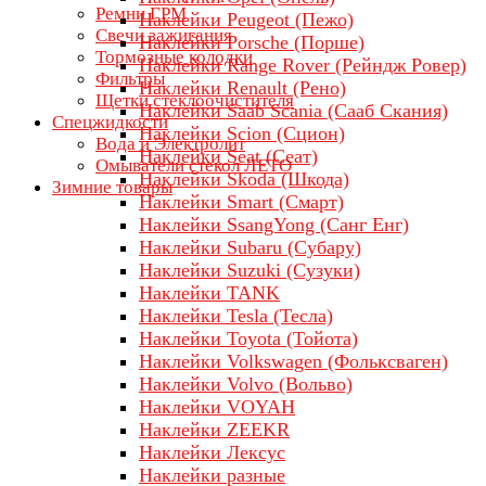
Ремни ГРМ
Наклейки Peugeot (Пежо)
Свечи зажигания
Наклейки Porsche (Порше)
Тормозные колодки
Наклейки Range Rover (Рейндж Ровер)
Фильтры
Наклейки Renault (Рено)
Щетки стеклоочистителя
Наклейки Saab Scania (Сааб Скания)
Спецжидкости
Наклейки Scion (Сцион)
Вода и Электролит
Наклейки Seat (Сеат)
Омыватели стекол ЛЕТО
Наклейки Skoda (Шкода)
Зимние товары
Наклейки Smart (Смарт)
Наклейки SsangYong (Санг Енг)
Наклейки Subaru (Субару)
Наклейки Suzuki (Сузуки)
Наклейки TANK
Наклейки Tesla (Тесла)
Наклейки Toyota (Тойота)
Наклейки Volkswagen (Фольксваген)
Наклейки Volvo (Вольво)
Наклейки VOYAH
Наклейки ZEEKR
Наклейки Лексус
Наклейки разные