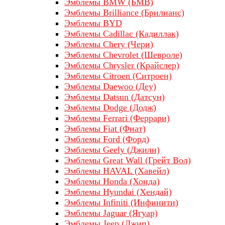
Эмблемы BMW (БМВ)
Эмблемы Brilliance (Брилианс)
Эмблемы BYD
Эмблемы Cadillac (Кадиллак)
Эмблемы Chery (Чери)
Эмблемы Chevrolet (Шевроле)
Эмблемы Chrysler (Крайслер)
Эмблемы Citroen (Ситроен)
Эмблемы Daewoo (Деу)
Эмблемы Datsun (Датсун)
Эмблемы Dodge (Додж)
Эмблемы Ferrari (Феррари)
Эмблемы Fiat (Фиат)
Эмблемы Ford (Форд)
Эмблемы Geely (Джили)
Эмблемы Great Wall (Грейт Вол)
Эмблемы HAVAL (Хавейл)
Эмблемы Honda (Хонда)
Эмблемы Hyundai (Хендай)
Эмблемы Infiniti (Инфинити)
Эмблемы Jaguar (Ягуар)
Эмблемы Jeep (Джип)