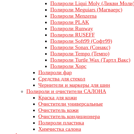
Полироли Liqui Moly (Ликви Моли
Полироли Meguiars (Магваерс)
Полироли Menzerna
Полироли PLAK
Полироли Runway
Полироли RUSEFF
Полироли Soft99 (Софт99)
Полироли Sonax (Сонакс)
Полироли Tempo (Темпо)
Полироли Turtle Wax (Тартл Вакс)
Полироли Хорс
Полироли фар
Средства для стекол
Чернители и маркеры для шин
Полироли и очистители САЛОНА
Краска для кожи
Очистители универсальные
Очиститель кожи
Очиститель кондиционера
Полироли пластика
Химчистка салона