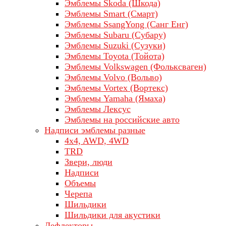
Эмблемы Skoda (Шкода)
Эмблемы Smart (Смарт)
Эмблемы SsangYong (Санг Енг)
Эмблемы Subaru (Субару)
Эмблемы Suzuki (Сузуки)
Эмблемы Toyota (Тойота)
Эмблемы Volkswagen (Фольксваген)
Эмблемы Volvo (Вольво)
Эмблемы Vortex (Вортекс)
Эмблемы Yamaha (Ямаха)
Эмблемы Лексус
Эмблемы на российские авто
Надписи эмблемы разные
4x4, AWD, 4WD
TRD
Звери, люди
Надписи
Объемы
Черепа
Шильдики
Шильдики для акустики
Дефлекторы