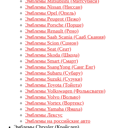
Эмблемы Mitsubishi (Митсубиси)
Эмблемы Nissan (Ниссан)
Эмблемы Opel (Опель)
Эмблемы Peugeot (Пежо)
Эмблемы Porsche (Порше)
Эмблемы Renault (Рено)
Эмблемы Saab Scania (Сааб Скания)
Эмблемы Scion (Сцион)
Эмблемы Seat (Сеат)
Эмблемы Skoda (Шкода)
Эмблемы Smart (Смарт)
Эмблемы SsangYong (Санг Енг)
Эмблемы Subaru (Субару)
Эмблемы Suzuki (Сузуки)
Эмблемы Toyota (Тойота)
Эмблемы Volkswagen (Фольксваген)
Эмблемы Volvo (Вольво)
Эмблемы Vortex (Вортекс)
Эмблемы Yamaha (Ямаха)
Эмблемы Лексус
Эмблемы на российские авто
Эмблемы Chrysler (Крайслер)