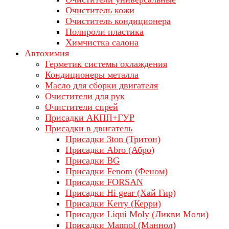
Очиститель кожи
Очиститель кондиционера
Полироли пластика
Химчистка салона
Автохимия
Герметик системы охлаждения
Кондиционеры металла
Масло для сборки двигателя
Очистители для рук
Очистители спрей
Присадки АКПП+ГУР
Присадки в двигатель
Присадки 3ton (Тритон)
Присадки Abro (Абро)
Присадки BG
Присадки Fenom (Феном)
Присадки FORSAN
Присадки Hi gear (Хай Гир)
Присадки Kerry (Керри)
Присадки Liqui Moly (Ликви Моли)
Присадки Mannol (Маннол)