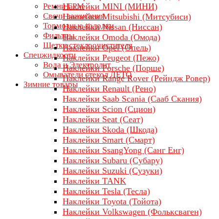
Ремни ГРМ
Наклейки MINI (МИНИ)
Свечи зажигания
Наклейки Mitsubishi (Митсубиси)
Тормозные колодки
Наклейки Nissan (Ниссан)
Фильтры
Наклейки Omoda (Омода)
Щетки стеклоочистителя
Наклейки Opel (Опель)
Спецжидкости
Наклейки Peugeot (Пежо)
Вода и Электролит
Наклейки Porsche (Порше)
Омыватели стекол ЛЕТО
Наклейки Range Rover (Рейндж Ровер)
Зимние товары
Наклейки Renault (Рено)
Наклейки Saab Scania (Сааб Скания)
Наклейки Scion (Сцион)
Наклейки Seat (Сеат)
Наклейки Skoda (Шкода)
Наклейки Smart (Смарт)
Наклейки SsangYong (Санг Енг)
Наклейки Subaru (Субару)
Наклейки Suzuki (Сузуки)
Наклейки TANK
Наклейки Tesla (Тесла)
Наклейки Toyota (Тойота)
Наклейки Volkswagen (Фольксваген)