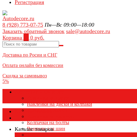
Регистрация
8 (928) 773-07-75
Пн—Вс 09:00—18:00
Заказать обратный звонок
sale@autodecore.ru
Корзина
0
0 руб.
Доставка по Росии и СНГ
Оплата онлайн без комиссии
Скидка за самовывоз
5%
Аксессуары для колёс
Колпачки на диски
Наклейки на диски и колпаки
Колпаки на колеса
Каталог товаров
Колпачки на ниппель
Колпачки на болты
Вентили для шин
Каталог товаров
Заглушки ступицы
×