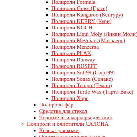
Полироли Formula
Полироли Grass (Грасс)
Полироли Kangaroo (Кенгуру)
Полироли KERRY (Кери)
Полироли KOCH
Полироли Liqui Moly (Ликви Моли
Полироли Meguiars (Магваерс)
Полироли Menzerna
Полироли PLAK
Полироли Runway
Полироли RUSEFF
Полироли Soft99 (Софт99)
Полироли Sonax (Сонакс)
Полироли Tempo (Темпо)
Полироли Turtle Wax (Тартл Вакс)
Полироли Хорс
Полироли фар
Средства для стекол
Чернители и маркеры для шин
Полироли и очистители САЛОНА
Краска для кожи
Очистители универсальные