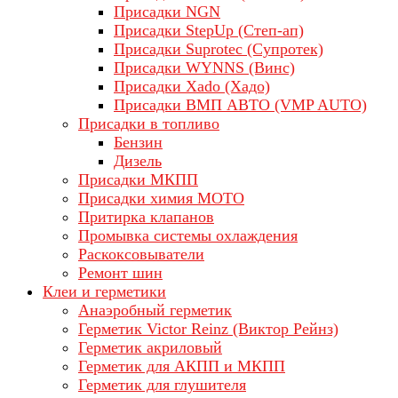
Присадки NGN
Присадки StepUp (Степ-ап)
Присадки Suprotec (Супротек)
Присадки WYNNS (Винс)
Присадки Xado (Хадо)
Присадки ВМП АВТО (VMP AUTO)
Присадки в топливо
Бензин
Дизель
Присадки МКПП
Присадки химия МОТО
Притирка клапанов
Промывка системы охлаждения
Раскоксовыватели
Ремонт шин
Клеи и герметики
Анаэробный герметик
Герметик Victor Reinz (Виктор Рейнз)
Герметик акриловый
Герметик для АКПП и МКПП
Герметик для глушителя