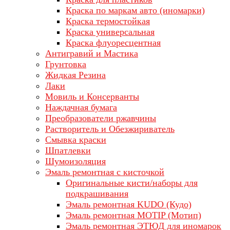
Краска по маркам авто (иномарки)
Краска термостойкая
Краска универсальная
Краска флуоресцентная
Антигравий и Мастика
Грунтовка
Жидкая Резина
Лаки
Мовиль и Консерванты
Наждачная бумага
Преобразователи ржавчины
Растворитель и Обезжириватель
Смывка краски
Шпатлевки
Шумоизоляция
Эмаль ремонтная с кисточкой
Оригинальные кисти/наборы для
подкрашивания
Эмаль ремонтная KUDO (Кудо)
Эмаль ремонтная MOTIP (Мотип)
Эмаль ремонтная ЭТЮД для иномарок