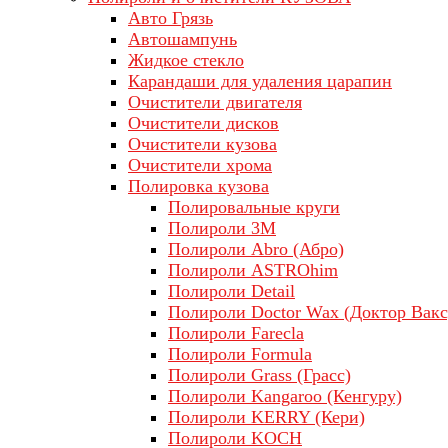
Авто Грязь
Автошампунь
Жидкое стекло
Карандаши для удаления царапин
Очистители двигателя
Очистители дисков
Очистители кузова
Очистители хрома
Полировка кузова
Полировальные круги
Полироли 3М
Полироли Abro (Абро)
Полироли ASTROhim
Полироли Detail
Полироли Doctor Wax (Доктор Вакс
Полироли Farecla
Полироли Formula
Полироли Grass (Грасс)
Полироли Kangaroo (Кенгуру)
Полироли KERRY (Кери)
Полироли KOCH