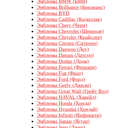
Эмблемы BMW (БМВ)
Эмблемы Brilliance (Брилианс)
Эмблемы BYD
Эмблемы Cadillac (Кадиллак)
Эмблемы Chery (Чери)
Эмблемы Chevrolet (Шевроле)
Эмблемы Chrysler (Крайслер)
Эмблемы Citroen (Ситроен)
Эмблемы Daewoo (Деу)
Эмблемы Datsun (Датсун)
Эмблемы Dodge (Додж)
Эмблемы Ferrari (Феррари)
Эмблемы Fiat (Фиат)
Эмблемы Ford (Форд)
Эмблемы Geely (Джили)
Эмблемы Great Wall (Грейт Вол)
Эмблемы HAVAL (Хавейл)
Эмблемы Honda (Хонда)
Эмблемы Hyundai (Хендай)
Эмблемы Infiniti (Инфинити)
Эмблемы Jaguar (Ягуар)
Эмблемы Jeep (Джип)