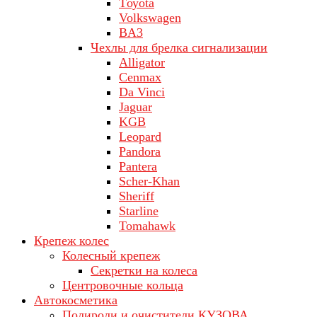
Tоуоta
Volkswagen
ВA3
Чехлы для брелка сигнализации
Alligator
Cenmax
Da Vinci
Jaguar
KGB
Leopard
Pandora
Pantera
Scher-Khan
Sheriff
Starline
Tomahawk
Крепеж колес
Колесный крепеж
Секретки на колеса
Центровочные кольца
Автокосметика
Полироли и очистители КУЗОВА