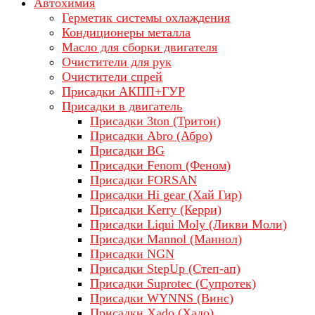
Автохимия
Герметик системы охлаждения
Кондиционеры металла
Масло для сборки двигателя
Очистители для рук
Очистители спрей
Присадки АКПП+ГУР
Присадки в двигатель
Присадки 3ton (Тритон)
Присадки Abro (Абро)
Присадки BG
Присадки Fenom (Феном)
Присадки FORSAN
Присадки Hi gear (Хай Гир)
Присадки Kerry (Керри)
Присадки Liqui Moly (Ликви Моли)
Присадки Mannol (Маннол)
Присадки NGN
Присадки StepUp (Степ-ап)
Присадки Suprotec (Супротек)
Присадки WYNNS (Винс)
Присадки Xado (Хадо)