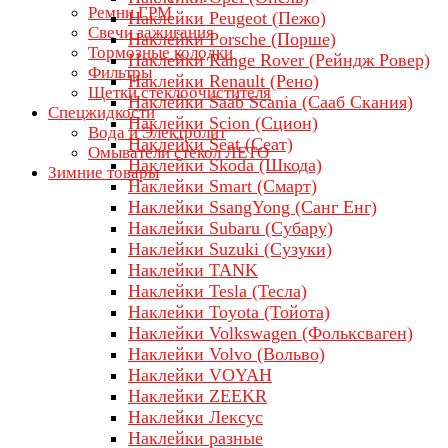
Ремни ГРМ
Наклейки Peugeot (Пежо)
Свечи зажигания
Наклейки Porsche (Порше)
Тормозные колодки
Наклейки Range Rover (Рейндж Ровер)
Фильтры
Наклейки Renault (Рено)
Щетки стеклоочистителя
Наклейки Saab Scania (Сааб Скания)
Спецжидкости
Наклейки Scion (Сцион)
Вода и Электролит
Наклейки Seat (Сеат)
Омыватели стекол ЛЕТО
Наклейки Skoda (Шкода)
Зимние товары
Наклейки Smart (Смарт)
Наклейки SsangYong (Санг Енг)
Наклейки Subaru (Субару)
Наклейки Suzuki (Сузуки)
Наклейки TANK
Наклейки Tesla (Тесла)
Наклейки Toyota (Тойота)
Наклейки Volkswagen (Фольксваген)
Наклейки Volvo (Вольво)
Наклейки VOYAH
Наклейки ZEEKR
Наклейки Лексус
Наклейки разные