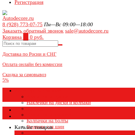
Регистрация
8 (928) 773-07-75
Пн—Вс 09:00—18:00
Заказать обратный звонок
sale@autodecore.ru
Корзина
0
0 руб.
Доставка по Росии и СНГ
Оплата онлайн без комиссии
Скидка за самовывоз
5%
Аксессуары для колёс
Колпачки на диски
Наклейки на диски и колпаки
Колпаки на колеса
Каталог товаров
Колпачки на ниппель
Колпачки на болты
Вентили для шин
Каталог товаров
Заглушки ступицы
×