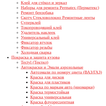
Клей для стёкол и зеркал
Наборы для ремонта Permatex (Перматекс)
Ремонт бензобака
Скотч Стекловолокно Ремонтные ленты
Суперклей
Токопроводящий клей
Удалитель наклеек
Универсальный клей
Фиксатор втулок
Фиксатор резьбы
Холодная сварка
Покраска и защита кузова
Tectyl (Тектил)
Автокраски и Эмали аэрозольные
Автоэмали по номеру цвета (ВАЗ/ГАЗ)
Краска для дисков
Краска для пластиков
Краска по маркам авто (иномарки)
Краска термостойкая
Краска универсальная
Краска флуоресцентная