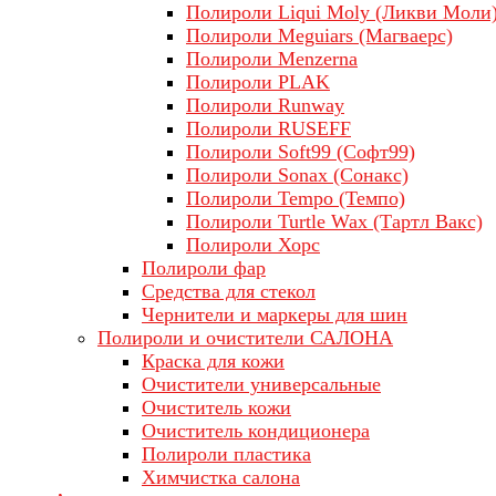
Полироли Liqui Moly (Ликви Моли
Полироли Meguiars (Магваерс)
Полироли Menzerna
Полироли PLAK
Полироли Runway
Полироли RUSEFF
Полироли Soft99 (Софт99)
Полироли Sonax (Сонакс)
Полироли Tempo (Темпо)
Полироли Turtle Wax (Тартл Вакс)
Полироли Хорс
Полироли фар
Средства для стекол
Чернители и маркеры для шин
Полироли и очистители САЛОНА
Краска для кожи
Очистители универсальные
Очиститель кожи
Очиститель кондиционера
Полироли пластика
Химчистка салона