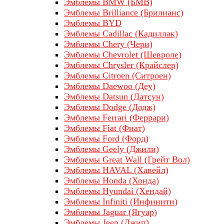
Эмблемы BMW (БМВ)
Эмблемы Brilliance (Брилианс)
Эмблемы BYD
Эмблемы Cadillac (Кадиллак)
Эмблемы Chery (Чери)
Эмблемы Chevrolet (Шевроле)
Эмблемы Chrysler (Крайслер)
Эмблемы Citroen (Ситроен)
Эмблемы Daewoo (Деу)
Эмблемы Datsun (Датсун)
Эмблемы Dodge (Додж)
Эмблемы Ferrari (Феррари)
Эмблемы Fiat (Фиат)
Эмблемы Ford (Форд)
Эмблемы Geely (Джили)
Эмблемы Great Wall (Грейт Вол)
Эмблемы HAVAL (Хавейл)
Эмблемы Honda (Хонда)
Эмблемы Hyundai (Хендай)
Эмблемы Infiniti (Инфинити)
Эмблемы Jaguar (Ягуар)
Эмблемы Jeep (Джип)