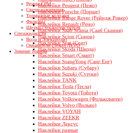
Ремни ГРМ
Наклейки Peugeot (Пежо)
Свечи зажигания
Наклейки Porsche (Порше)
Тормозные колодки
Наклейки Range Rover (Рейндж Ровер)
Фильтры
Наклейки Renault (Рено)
Щетки стеклоочистителя
Наклейки Saab Scania (Сааб Скания)
Спецжидкости
Наклейки Scion (Сцион)
Вода и Электролит
Наклейки Seat (Сеат)
Омыватели стекол ЛЕТО
Наклейки Skoda (Шкода)
Зимние товары
Наклейки Smart (Смарт)
Наклейки SsangYong (Санг Енг)
Наклейки Subaru (Субару)
Наклейки Suzuki (Сузуки)
Наклейки TANK
Наклейки Tesla (Тесла)
Наклейки Toyota (Тойота)
Наклейки Volkswagen (Фольксваген)
Наклейки Volvo (Вольво)
Наклейки VOYAH
Наклейки ZEEKR
Наклейки Лексус
Наклейки разные