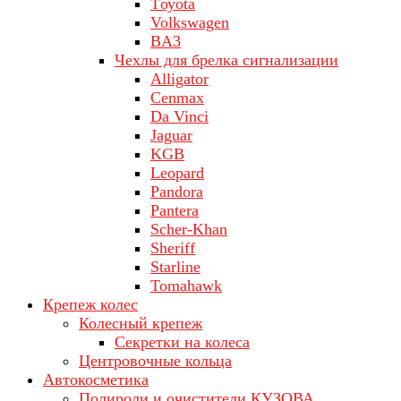
Tоуоta
Volkswagen
ВA3
Чехлы для брелка сигнализации
Alligator
Cenmax
Da Vinci
Jaguar
KGB
Leopard
Pandora
Pantera
Scher-Khan
Sheriff
Starline
Tomahawk
Крепеж колес
Колесный крепеж
Секретки на колеса
Центровочные кольца
Автокосметика
Полироли и очистители КУЗОВА