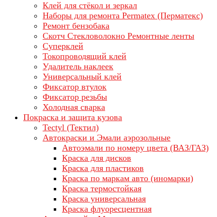
Клей для стёкол и зеркал
Наборы для ремонта Permatex (Перматекс)
Ремонт бензобака
Скотч Стекловолокно Ремонтные ленты
Суперклей
Токопроводящий клей
Удалитель наклеек
Универсальный клей
Фиксатор втулок
Фиксатор резьбы
Холодная сварка
Покраска и защита кузова
Tectyl (Тектил)
Автокраски и Эмали аэрозольные
Автоэмали по номеру цвета (ВАЗ/ГАЗ)
Краска для дисков
Краска для пластиков
Краска по маркам авто (иномарки)
Краска термостойкая
Краска универсальная
Краска флуоресцентная