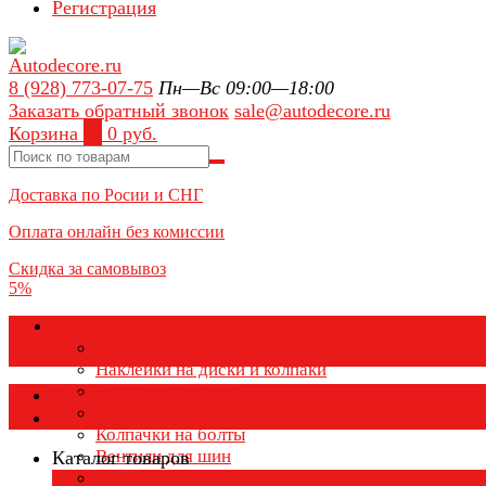
Регистрация
8 (928) 773-07-75
Пн—Вс 09:00—18:00
Заказать обратный звонок
sale@autodecore.ru
Корзина
0
0 руб.
Доставка по Росии и СНГ
Оплата онлайн без комиссии
Скидка за самовывоз
5%
Аксессуары для колёс
Колпачки на диски
Наклейки на диски и колпаки
Колпаки на колеса
Каталог товаров
Колпачки на ниппель
Колпачки на болты
Вентили для шин
Каталог товаров
Заглушки ступицы
×