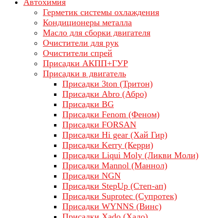
Автохимия
Герметик системы охлаждения
Кондиционеры металла
Масло для сборки двигателя
Очистители для рук
Очистители спрей
Присадки АКПП+ГУР
Присадки в двигатель
Присадки 3ton (Тритон)
Присадки Abro (Абро)
Присадки BG
Присадки Fenom (Феном)
Присадки FORSAN
Присадки Hi gear (Хай Гир)
Присадки Kerry (Керри)
Присадки Liqui Moly (Ликви Моли)
Присадки Mannol (Маннол)
Присадки NGN
Присадки StepUp (Степ-ап)
Присадки Suprotec (Супротек)
Присадки WYNNS (Винс)
Присадки Xado (Хадо)