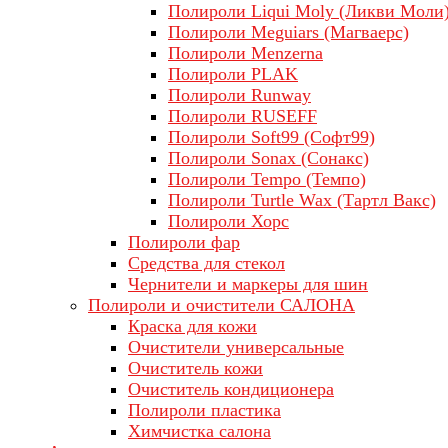
Полироли Liqui Moly (Ликви Моли
Полироли Meguiars (Магваерс)
Полироли Menzerna
Полироли PLAK
Полироли Runway
Полироли RUSEFF
Полироли Soft99 (Софт99)
Полироли Sonax (Сонакс)
Полироли Tempo (Темпо)
Полироли Turtle Wax (Тартл Вакс)
Полироли Хорс
Полироли фар
Средства для стекол
Чернители и маркеры для шин
Полироли и очистители САЛОНА
Краска для кожи
Очистители универсальные
Очиститель кожи
Очиститель кондиционера
Полироли пластика
Химчистка салона