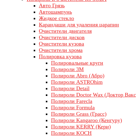
Авто Грязь
Автошампунь
Жидкое стекло
Карандаши для удаления царапин
Очистители двигателя
Очистители дисков
Очистители кузова
Очистители хрома
Полировка кузова
Полировальные круги
Полироли 3М
Полироли Abro (Абро)
Полироли ASTROhim
Полироли Detail
Полироли Doctor Wax (Доктор Вакс
Полироли Farecla
Полироли Formula
Полироли Grass (Грасс)
Полироли Kangaroo (Кенгуру)
Полироли KERRY (Кери)
Полироли KOCH