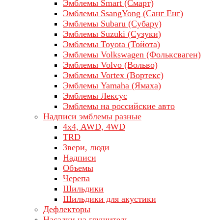
Эмблемы Smart (Смарт)
Эмблемы SsangYong (Санг Енг)
Эмблемы Subaru (Субару)
Эмблемы Suzuki (Сузуки)
Эмблемы Toyota (Тойота)
Эмблемы Volkswagen (Фольксваген)
Эмблемы Volvo (Вольво)
Эмблемы Vortex (Вортекс)
Эмблемы Yamaha (Ямаха)
Эмблемы Лексус
Эмблемы на российские авто
Надписи эмблемы разные
4x4, AWD, 4WD
TRD
Звери, люди
Надписи
Объемы
Черепа
Шильдики
Шильдики для акустики
Дефлекторы
Насадки на глушитель