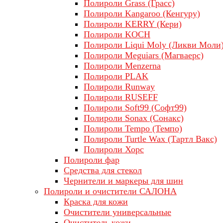
Полироли Grass (Грасс)
Полироли Kangaroo (Кенгуру)
Полироли KERRY (Кери)
Полироли KOCH
Полироли Liqui Moly (Ликви Моли
Полироли Meguiars (Магваерс)
Полироли Menzerna
Полироли PLAK
Полироли Runway
Полироли RUSEFF
Полироли Soft99 (Софт99)
Полироли Sonax (Сонакс)
Полироли Tempo (Темпо)
Полироли Turtle Wax (Тартл Вакс)
Полироли Хорс
Полироли фар
Средства для стекол
Чернители и маркеры для шин
Полироли и очистители САЛОНА
Краска для кожи
Очистители универсальные
Очиститель кожи