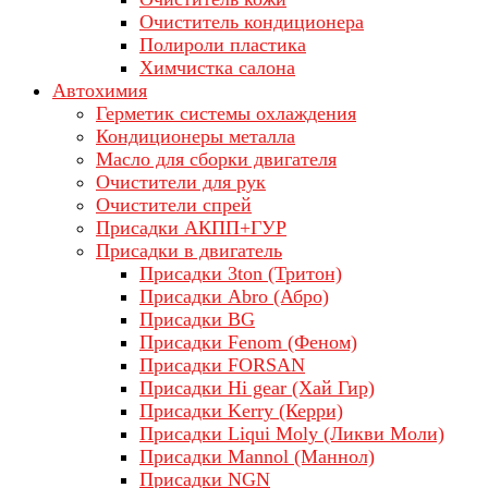
Очиститель кондиционера
Полироли пластика
Химчистка салона
Автохимия
Герметик системы охлаждения
Кондиционеры металла
Масло для сборки двигателя
Очистители для рук
Очистители спрей
Присадки АКПП+ГУР
Присадки в двигатель
Присадки 3ton (Тритон)
Присадки Abro (Абро)
Присадки BG
Присадки Fenom (Феном)
Присадки FORSAN
Присадки Hi gear (Хай Гир)
Присадки Kerry (Керри)
Присадки Liqui Moly (Ликви Моли)
Присадки Mannol (Маннол)
Присадки NGN