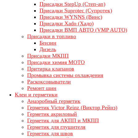
Присадки StepUp (Степ-ап)
Присадки Suprotec (Супротек)
Присадки WYNNS (Винс)
Присадки Xado (Хадо)
Присадки ВМП АВТО (VMP AUTO)
Присадки в топливо
Бензин
Дизель
Присадки МКПП
Присадки химия МОТО
Притирка клапанов
Промывка системы охлаждения
Раскоксовыватели
Ремонт шин
Клеи и герметики
Анаэробный герметик
Герметик Victor Reinz (Виктор Рейнз)
Герметик акриловый
Герметик для АКПП и МКПП
Герметик для глушителя
Герметик для швов