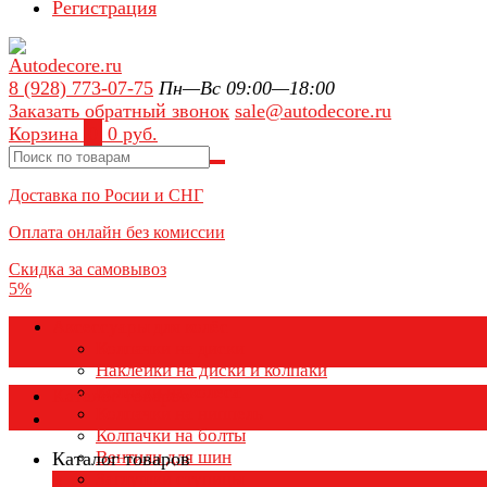
Регистрация
8 (928) 773-07-75
Пн—Вс 09:00—18:00
Заказать обратный звонок
sale@autodecore.ru
Корзина
0
0 руб.
Доставка по Росии и СНГ
Оплата онлайн без комиссии
Скидка за самовывоз
5%
Аксессуары для колёс
Колпачки на диски
Наклейки на диски и колпаки
Колпаки на колеса
Каталог товаров
Колпачки на ниппель
Колпачки на болты
Вентили для шин
Каталог товаров
Заглушки ступицы
×