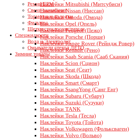
Ремни ГРМ
Наклейки Mitsubishi (Митсубиси)
Свечи зажигания
Наклейки Nissan (Ниссан)
Тормозные колодки
Наклейки Omoda (Омода)
Фильтры
Наклейки Opel (Опель)
Щетки стеклоочистителя
Наклейки Peugeot (Пежо)
Спецжидкости
Наклейки Porsche (Порше)
Вода и Электролит
Наклейки Range Rover (Рейндж Ровер)
Омыватели стекол ЛЕТО
Наклейки Renault (Рено)
Зимние товары
Наклейки Saab Scania (Сааб Скания)
Наклейки Scion (Сцион)
Наклейки Seat (Сеат)
Наклейки Skoda (Шкода)
Наклейки Smart (Смарт)
Наклейки SsangYong (Санг Енг)
Наклейки Subaru (Субару)
Наклейки Suzuki (Сузуки)
Наклейки TANK
Наклейки Tesla (Тесла)
Наклейки Toyota (Тойота)
Наклейки Volkswagen (Фольксваген)
Наклейки Volvo (Вольво)