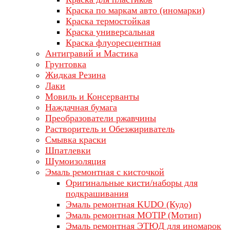
Краска по маркам авто (иномарки)
Краска термостойкая
Краска универсальная
Краска флуоресцентная
Антигравий и Мастика
Грунтовка
Жидкая Резина
Лаки
Мовиль и Консерванты
Наждачная бумага
Преобразователи ржавчины
Растворитель и Обезжириватель
Смывка краски
Шпатлевки
Шумоизоляция
Эмаль ремонтная с кисточкой
Оригинальные кисти/наборы для
подкрашивания
Эмаль ремонтная KUDO (Кудо)
Эмаль ремонтная MOTIP (Мотип)
Эмаль ремонтная ЭТЮД для иномарок