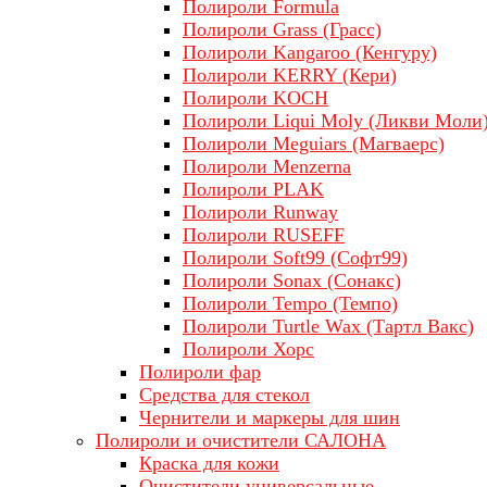
Полироли Formula
Полироли Grass (Грасс)
Полироли Kangaroo (Кенгуру)
Полироли KERRY (Кери)
Полироли KOCH
Полироли Liqui Moly (Ликви Моли
Полироли Meguiars (Магваерс)
Полироли Menzerna
Полироли PLAK
Полироли Runway
Полироли RUSEFF
Полироли Soft99 (Софт99)
Полироли Sonax (Сонакс)
Полироли Tempo (Темпо)
Полироли Turtle Wax (Тартл Вакс)
Полироли Хорс
Полироли фар
Средства для стекол
Чернители и маркеры для шин
Полироли и очистители САЛОНА
Краска для кожи
Очистители универсальные