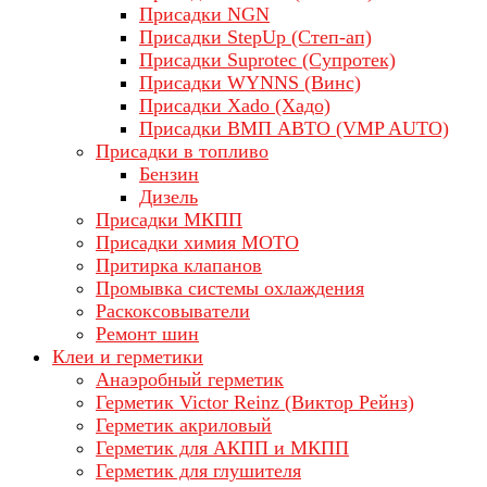
Присадки NGN
Присадки StepUp (Степ-ап)
Присадки Suprotec (Супротек)
Присадки WYNNS (Винс)
Присадки Xado (Хадо)
Присадки ВМП АВТО (VMP AUTO)
Присадки в топливо
Бензин
Дизель
Присадки МКПП
Присадки химия МОТО
Притирка клапанов
Промывка системы охлаждения
Раскоксовыватели
Ремонт шин
Клеи и герметики
Анаэробный герметик
Герметик Victor Reinz (Виктор Рейнз)
Герметик акриловый
Герметик для АКПП и МКПП
Герметик для глушителя