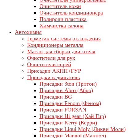
Очиститель кожи
Очиститель кондиционера
Полироли пластика
Химчистка салона
Автохимия
Герметик системы охлаждения
Кондиционеры металла
Масло для сборки двигателя
Очистители для рук
Очистители спрей
Присадки АКПП+ГУР
Присадки в двигатель
Присадки 3ton (Тритон)
Присадки Abro (Абро)
Присадки BG
Присадки Fenom (Феном)
Присадки FORSAN
Присадки Hi gear (Хай Гир)
Присадки Kerry (Керри)
Присадки Liqui Moly (Ликви Моли)
Присадки Mannol (Маннол)