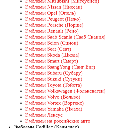
Эмблемы Mitsubishi (Митсубиси)
Эмблемы Nissan (Ниссан)
Эмблемы Opel (Опель)
Эмблемы Peugeot (Пежо)
Эмблемы Porsche (Порше)
Эмблемы Renault (Рено)
Эмблемы Saab Scania (Сааб Скания)
Эмблемы Scion (Сцион)
Эмблемы Seat (Сеат)
Эмблемы Skoda (Шкода)
Эмблемы Smart (Смарт)
Эмблемы SsangYong (Санг Енг)
Эмблемы Subaru (Субару)
Эмблемы Suzuki (Сузуки)
Эмблемы Toyota (Тойота)
Эмблемы Volkswagen (Фольксваген)
Эмблемы Volvo (Вольво)
Эмблемы Vortex (Вортекс)
Эмблемы Yamaha (Ямаха)
Эмблемы Лексус
Эмблемы на российские авто
Эмблемы Cadillac (Кадиллак)