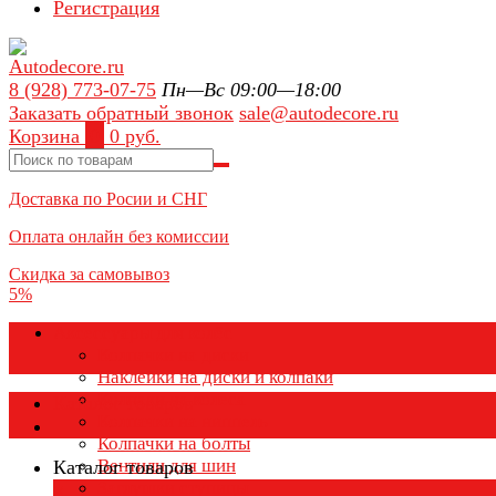
Регистрация
8 (928) 773-07-75
Пн—Вс 09:00—18:00
Заказать обратный звонок
sale@autodecore.ru
Корзина
0
0 руб.
Доставка по Росии и СНГ
Оплата онлайн без комиссии
Скидка за самовывоз
5%
Аксессуары для колёс
Колпачки на диски
Наклейки на диски и колпаки
Колпаки на колеса
Каталог товаров
Колпачки на ниппель
Колпачки на болты
Вентили для шин
Каталог товаров
Заглушки ступицы
×