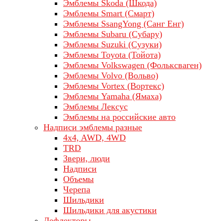
Эмблемы Skoda (Шкода)
Эмблемы Smart (Смарт)
Эмблемы SsangYong (Санг Енг)
Эмблемы Subaru (Субару)
Эмблемы Suzuki (Сузуки)
Эмблемы Toyota (Тойота)
Эмблемы Volkswagen (Фольксваген)
Эмблемы Volvo (Вольво)
Эмблемы Vortex (Вортекс)
Эмблемы Yamaha (Ямаха)
Эмблемы Лексус
Эмблемы на российские авто
Надписи эмблемы разные
4x4, AWD, 4WD
TRD
Звери, люди
Надписи
Объемы
Черепа
Шильдики
Шильдики для акустики
Дефлекторы