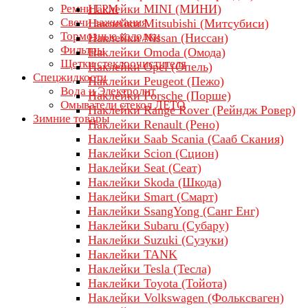
Ремни ГРМ
Наклейки MINI (МИНИ)
Свечи зажигания
Наклейки Mitsubishi (Митсубиси)
Тормозные колодки
Наклейки Nissan (Ниссан)
Фильтры
Наклейки Omoda (Омода)
Щетки стеклоочистителя
Наклейки Opel (Опель)
Спецжидкости
Наклейки Peugeot (Пежо)
Вода и Электролит
Наклейки Porsche (Порше)
Омыватели стекол ЛЕТО
Наклейки Range Rover (Рейндж Ровер)
Зимние товары
Наклейки Renault (Рено)
Наклейки Saab Scania (Сааб Скания)
Наклейки Scion (Сцион)
Наклейки Seat (Сеат)
Наклейки Skoda (Шкода)
Наклейки Smart (Смарт)
Наклейки SsangYong (Санг Енг)
Наклейки Subaru (Субару)
Наклейки Suzuki (Сузуки)
Наклейки TANK
Наклейки Tesla (Тесла)
Наклейки Toyota (Тойота)
Наклейки Volkswagen (Фольксваген)