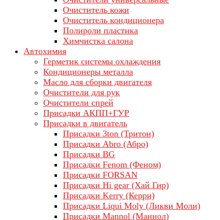
Очиститель кожи
Очиститель кондиционера
Полироли пластика
Химчистка салона
Автохимия
Герметик системы охлаждения
Кондиционеры металла
Масло для сборки двигателя
Очистители для рук
Очистители спрей
Присадки АКПП+ГУР
Присадки в двигатель
Присадки 3ton (Тритон)
Присадки Abro (Абро)
Присадки BG
Присадки Fenom (Феном)
Присадки FORSAN
Присадки Hi gear (Хай Гир)
Присадки Kerry (Керри)
Присадки Liqui Moly (Ликви Моли)
Присадки Mannol (Маннол)