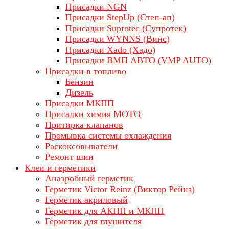
Присадки NGN
Присадки StepUp (Степ-ап)
Присадки Suprotec (Супротек)
Присадки WYNNS (Винс)
Присадки Xado (Хадо)
Присадки ВМП АВТО (VMP AUTO)
Присадки в топливо
Бензин
Дизель
Присадки МКПП
Присадки химия МОТО
Притирка клапанов
Промывка системы охлаждения
Раскоксовыватели
Ремонт шин
Клеи и герметики
Анаэробный герметик
Герметик Victor Reinz (Виктор Рейнз)
Герметик акриловый
Герметик для АКПП и МКПП
Герметик для глушителя