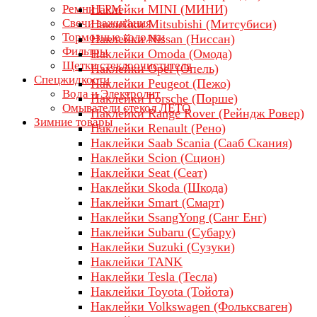
Ремни ГРМ
Наклейки MINI (МИНИ)
Свечи зажигания
Наклейки Mitsubishi (Митсубиси)
Тормозные колодки
Наклейки Nissan (Ниссан)
Фильтры
Наклейки Omoda (Омода)
Щетки стеклоочистителя
Наклейки Opel (Опель)
Спецжидкости
Наклейки Peugeot (Пежо)
Вода и Электролит
Наклейки Porsche (Порше)
Омыватели стекол ЛЕТО
Наклейки Range Rover (Рейндж Ровер)
Зимние товары
Наклейки Renault (Рено)
Наклейки Saab Scania (Сааб Скания)
Наклейки Scion (Сцион)
Наклейки Seat (Сеат)
Наклейки Skoda (Шкода)
Наклейки Smart (Смарт)
Наклейки SsangYong (Санг Енг)
Наклейки Subaru (Субару)
Наклейки Suzuki (Сузуки)
Наклейки TANK
Наклейки Tesla (Тесла)
Наклейки Toyota (Тойота)
Наклейки Volkswagen (Фольксваген)