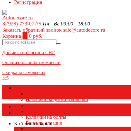
Регистрация
8 (928) 773-07-75
Пн—Вс 09:00—18:00
Заказать обратный звонок
sale@autodecore.ru
Корзина
0
0 руб.
Доставка по Росии и СНГ
Оплата онлайн без комиссии
Скидка за самовывоз
5%
Аксессуары для колёс
Колпачки на диски
Наклейки на диски и колпаки
Колпаки на колеса
Каталог товаров
Колпачки на ниппель
Колпачки на болты
Вентили для шин
Каталог товаров
Заглушки ступицы
×