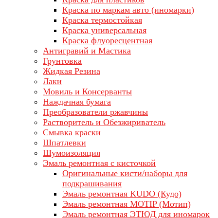
Краска по маркам авто (иномарки)
Краска термостойкая
Краска универсальная
Краска флуоресцентная
Антигравий и Мастика
Грунтовка
Жидкая Резина
Лаки
Мовиль и Консерванты
Наждачная бумага
Преобразователи ржавчины
Растворитель и Обезжириватель
Смывка краски
Шпатлевки
Шумоизоляция
Эмаль ремонтная с кисточкой
Оригинальные кисти/наборы для
подкрашивания
Эмаль ремонтная KUDO (Кудо)
Эмаль ремонтная MOTIP (Мотип)
Эмаль ремонтная ЭТЮД для иномарок