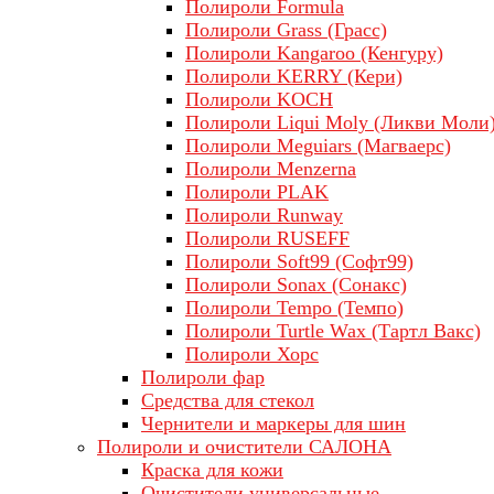
Полироли Formula
Полироли Grass (Грасс)
Полироли Kangaroo (Кенгуру)
Полироли KERRY (Кери)
Полироли KOCH
Полироли Liqui Moly (Ликви Моли
Полироли Meguiars (Магваерс)
Полироли Menzerna
Полироли PLAK
Полироли Runway
Полироли RUSEFF
Полироли Soft99 (Софт99)
Полироли Sonax (Сонакс)
Полироли Tempo (Темпо)
Полироли Turtle Wax (Тартл Вакс)
Полироли Хорс
Полироли фар
Средства для стекол
Чернители и маркеры для шин
Полироли и очистители САЛОНА
Краска для кожи
Очистители универсальные