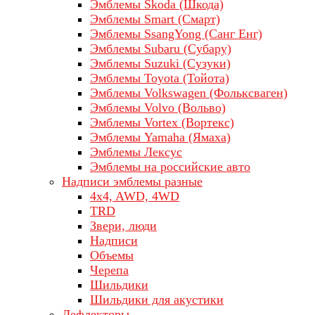
Эмблемы Skoda (Шкода)
Эмблемы Smart (Смарт)
Эмблемы SsangYong (Санг Енг)
Эмблемы Subaru (Субару)
Эмблемы Suzuki (Сузуки)
Эмблемы Toyota (Тойота)
Эмблемы Volkswagen (Фольксваген)
Эмблемы Volvo (Вольво)
Эмблемы Vortex (Вортекс)
Эмблемы Yamaha (Ямаха)
Эмблемы Лексус
Эмблемы на российские авто
Надписи эмблемы разные
4x4, AWD, 4WD
TRD
Звери, люди
Надписи
Объемы
Черепа
Шильдики
Шильдики для акустики
Дефлекторы