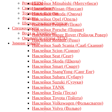
Ремни ГРМ
Наклейки Mitsubishi (Митсубиси)
Свечи зажигания
Наклейки Nissan (Ниссан)
Тормозные колодки
Наклейки Omoda (Омода)
Фильтры
Наклейки Opel (Опель)
Щетки стеклоочистителя
Наклейки Peugeot (Пежо)
Спецжидкости
Наклейки Porsche (Порше)
Вода и Электролит
Наклейки Range Rover (Рейндж Ровер)
Омыватели стекол ЛЕТО
Наклейки Renault (Рено)
Зимние товары
Наклейки Saab Scania (Сааб Скания)
Наклейки Scion (Сцион)
Наклейки Seat (Сеат)
Наклейки Skoda (Шкода)
Наклейки Smart (Смарт)
Наклейки SsangYong (Санг Енг)
Наклейки Subaru (Субару)
Наклейки Suzuki (Сузуки)
Наклейки TANK
Наклейки Tesla (Тесла)
Наклейки Toyota (Тойота)
Наклейки Volkswagen (Фольксваген)
Наклейки Volvo (Вольво)