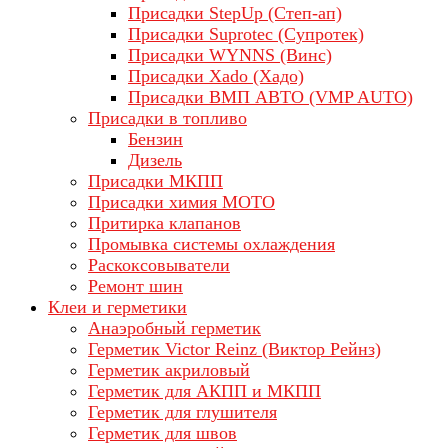
Присадки StepUp (Степ-ап)
Присадки Suprotec (Супротек)
Присадки WYNNS (Винс)
Присадки Xado (Хадо)
Присадки ВМП АВТО (VMP AUTO)
Присадки в топливо
Бензин
Дизель
Присадки МКПП
Присадки химия МОТО
Притирка клапанов
Промывка системы охлаждения
Раскоксовыватели
Ремонт шин
Клеи и герметики
Анаэробный герметик
Герметик Victor Reinz (Виктор Рейнз)
Герметик акриловый
Герметик для АКПП и МКПП
Герметик для глушителя
Герметик для швов