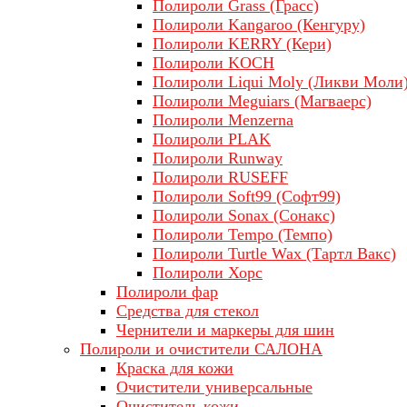
Полироли Grass (Грасс)
Полироли Kangaroo (Кенгуру)
Полироли KERRY (Кери)
Полироли KOCH
Полироли Liqui Moly (Ликви Моли
Полироли Meguiars (Магваерс)
Полироли Menzerna
Полироли PLAK
Полироли Runway
Полироли RUSEFF
Полироли Soft99 (Софт99)
Полироли Sonax (Сонакс)
Полироли Tempo (Темпо)
Полироли Turtle Wax (Тартл Вакс)
Полироли Хорс
Полироли фар
Средства для стекол
Чернители и маркеры для шин
Полироли и очистители САЛОНА
Краска для кожи
Очистители универсальные
Очиститель кожи