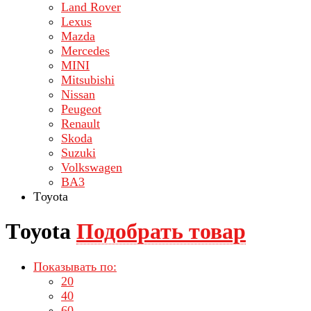
Land Rover
Lехus
Mazda
Merсеdеs
MINI
Mitsubishi
Nissan
Peugeot
Renault
Skoda
Suzuki
Volkswagen
ВA3
Tоуоta
Tоуоta
Подобрать товар
Показывать по:
20
40
60