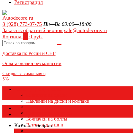
Регистрация
8 (928) 773-07-75
Пн—Вс 09:00—18:00
Заказать обратный звонок
sale@autodecore.ru
Корзина
0
0 руб.
Доставка по Росии и СНГ
Оплата онлайн без комиссии
Скидка за самовывоз
5%
Аксессуары для колёс
Колпачки на диски
Наклейки на диски и колпаки
Колпаки на колеса
Каталог товаров
Колпачки на ниппель
Колпачки на болты
Вентили для шин
Каталог товаров
Заглушки ступицы
×