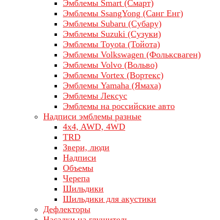
Эмблемы Smart (Смарт)
Эмблемы SsangYong (Санг Енг)
Эмблемы Subaru (Субару)
Эмблемы Suzuki (Сузуки)
Эмблемы Toyota (Тойота)
Эмблемы Volkswagen (Фольксваген)
Эмблемы Volvo (Вольво)
Эмблемы Vortex (Вортекс)
Эмблемы Yamaha (Ямаха)
Эмблемы Лексус
Эмблемы на российские авто
Надписи эмблемы разные
4x4, AWD, 4WD
TRD
Звери, люди
Надписи
Объемы
Черепа
Шильдики
Шильдики для акустики
Дефлекторы
Насадки на глушитель