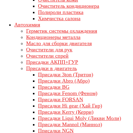
Очиститель кондиционера
Полироли пластика
Химчистка салона
Автохимия
Герметик системы охлаждения
Кондиционеры металла
Масло для сборки двигателя
Очистители для рук
Очистители спрей
Присадки АКПП+ГУР
Присадки в двигатель
Присадки 3ton (Тритон)
Присадки Abro (Абро)
Присадки BG
Присадки Fenom (Феном)
Присадки FORSAN
Присадки Hi gear (Хай Гир)
Присадки Kerry (Керри)
Присадки Liqui Moly (Ликви Моли)
Присадки Mannol (Маннол)
Присадки NGN