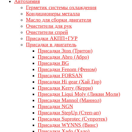
Автохимия
Герметик системы охлаждения
Кондиционеры металла
Масло для сборки двигателя
Очистители для рук
Очистители спрей
Присадки АКПП+ГУР
Присадки в двигатель
Присадки 3ton (Тритон)
Присадки Abro (Абро)
Присадки BG
Присадки Fenom (Феном)
Присадки FORSAN
Присадки Hi gear (Хай Гир)
Присадки Kerry (Керри)
Присадки Liqui Moly (Ликви Моли)
Присадки Mannol (Маннол)
Присадки NGN
Присадки StepUp (Степ-ап)
Присадки Suprotec (Супротек)
Присадки WYNNS (Винс)
Присадки Xado (Хадо)