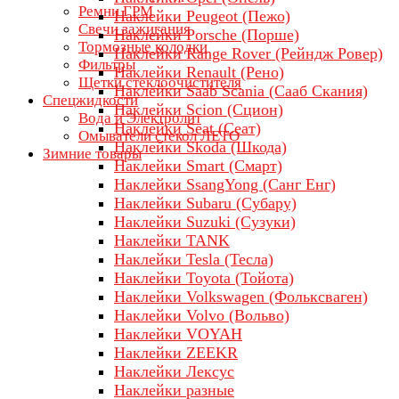
Ремни ГРМ
Наклейки Peugeot (Пежо)
Свечи зажигания
Наклейки Porsche (Порше)
Тормозные колодки
Наклейки Range Rover (Рейндж Ровер)
Фильтры
Наклейки Renault (Рено)
Щетки стеклоочистителя
Наклейки Saab Scania (Сааб Скания)
Спецжидкости
Наклейки Scion (Сцион)
Вода и Электролит
Наклейки Seat (Сеат)
Омыватели стекол ЛЕТО
Наклейки Skoda (Шкода)
Зимние товары
Наклейки Smart (Смарт)
Наклейки SsangYong (Санг Енг)
Наклейки Subaru (Субару)
Наклейки Suzuki (Сузуки)
Наклейки TANK
Наклейки Tesla (Тесла)
Наклейки Toyota (Тойота)
Наклейки Volkswagen (Фольксваген)
Наклейки Volvo (Вольво)
Наклейки VOYAH
Наклейки ZEEKR
Наклейки Лексус
Наклейки разные