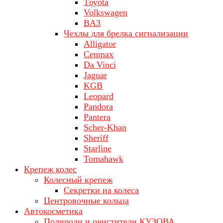
Tоуоta
Volkswagen
ВA3
Чехлы для брелка сигнализации
Alligator
Cenmax
Da Vinci
Jaguar
KGB
Leopard
Pandora
Pantera
Scher-Khan
Sheriff
Starline
Tomahawk
Крепеж колес
Колесный крепеж
Секретки на колеса
Центровочные кольца
Автокосметика
Полироли и очистители КУЗОВА