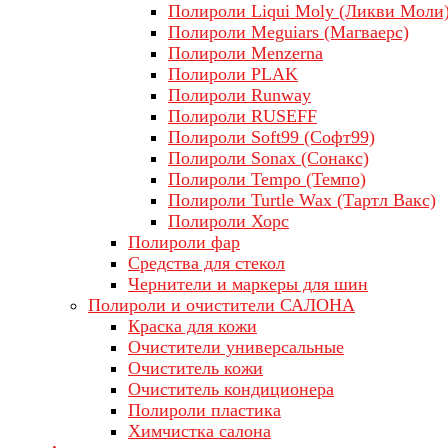
Полироли Liqui Moly (Ликви Моли
Полироли Meguiars (Магваерс)
Полироли Menzerna
Полироли PLAK
Полироли Runway
Полироли RUSEFF
Полироли Soft99 (Софт99)
Полироли Sonax (Сонакс)
Полироли Tempo (Темпо)
Полироли Turtle Wax (Тартл Вакс)
Полироли Хорс
Полироли фар
Средства для стекол
Чернители и маркеры для шин
Полироли и очистители САЛОНА
Краска для кожи
Очистители универсальные
Очиститель кожи
Очиститель кондиционера
Полироли пластика
Химчистка салона