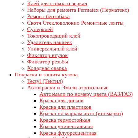
Клей для стёкол и зеркал
Наборы для ремонта Permatex (Перматекс)
Ремонт бензобака
Скотч Стекловолокно Ремонтные ленты
Суперклей
Токопроводящий клей
Удалитель наклеек
Универсальный клей
Фиксатор втулок
Фиксатор резьбы
Холодная сварка
Покраска и защита кузова
Tectyl (Тектил)
Автокраски и Эмали аэрозольные
Автоэмали по номеру цвета (ВАЗ/ГАЗ)
Краска для дисков
Краска для пластиков
Краска по маркам авто (иномарки)
Краска термостойкая
Краска универсальная
Краска флуоресцентная