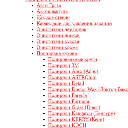
Авто Грязь
Автошампунь
Жидкое стекло
Карандаши для удаления царапин
Очистители двигателя
Очистители дисков
Очистители кузова
Очистители хрома
Полировка кузова
Полировальные круги
Полироли 3М
Полироли Abro (Абро)
Полироли ASTROhim
Полироли Detail
Полироли Doctor Wax (Доктор Вакс
Полироли Farecla
Полироли Formula
Полироли Grass (Грасс)
Полироли Kangaroo (Кенгуру)
Полироли KERRY (Кери)
Полироли KOCH