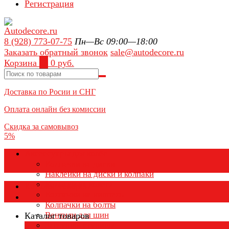
Регистрация
8 (928) 773-07-75
Пн—Вс 09:00—18:00
Заказать обратный звонок
sale@autodecore.ru
Корзина
0
0 руб.
Доставка по Росии и СНГ
Оплата онлайн без комиссии
Скидка за самовывоз
5%
Аксессуары для колёс
Колпачки на диски
Наклейки на диски и колпаки
Колпаки на колеса
Каталог товаров
Колпачки на ниппель
Колпачки на болты
Вентили для шин
Каталог товаров
Заглушки ступицы
×