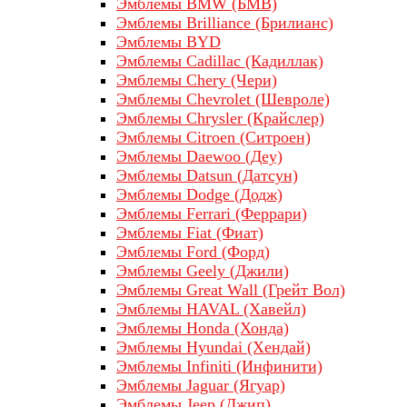
Эмблемы BMW (БМВ)
Эмблемы Brilliance (Брилианс)
Эмблемы BYD
Эмблемы Cadillac (Кадиллак)
Эмблемы Chery (Чери)
Эмблемы Chevrolet (Шевроле)
Эмблемы Chrysler (Крайслер)
Эмблемы Citroen (Ситроен)
Эмблемы Daewoo (Деу)
Эмблемы Datsun (Датсун)
Эмблемы Dodge (Додж)
Эмблемы Ferrari (Феррари)
Эмблемы Fiat (Фиат)
Эмблемы Ford (Форд)
Эмблемы Geely (Джили)
Эмблемы Great Wall (Грейт Вол)
Эмблемы HAVAL (Хавейл)
Эмблемы Honda (Хонда)
Эмблемы Hyundai (Хендай)
Эмблемы Infiniti (Инфинити)
Эмблемы Jaguar (Ягуар)
Эмблемы Jeep (Джип)